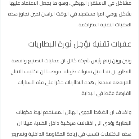
مشاكل في الاستقرار الهيكلي، وهو ما يجعل الاعتماد عليها
بشكل يومي امرا مستحيلا في الوقت الراهن لحين تجاوز هذه
العقبات التقنية المتراكمة.
عقبات تقنية تؤجل ثورة البطاريات
وبين روبن زينغ رئيس شركة كاتل ان عمليات التصنيع واسعة
النطاق لن تبدا قبل سنوات طويلة، موضحا ان تكاليف الانتاج
المرتفعة ستجعل هذه البطاريات حكرا على فئة السيارات
الفارهة فقط في البداية.
واضاف ان الضغط الجوي الهائل المستخدم لربط مكونات
البطارية يؤدي الى اختلالات هيكلية داخل الخلايا، مبينا ان
هذه الاختلالات تتسبب في زيادة المقاومة الداخلية وتسريع