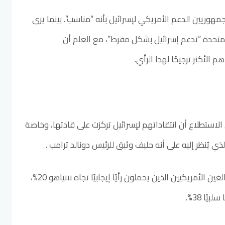
 يصف 60% من الجمهوريين الدعم الأمريكي لإسرائيل بأنه “مناسب”. بينما يرى
المتحدة “تدعم إسرائيل بشكل مفرط”، مع العلم أن
لاستطلاع أن انتقاداتهم لإسرائيل تركزت على قادتها، وخاصة
الذي يُنظر إليه على أنه حليف وثيق للرئيس دونالد ترامب .
وبشكل عام، لا تتجاوز نسبة البالغين الأمريكيين الذين يحملون رأيًا إيجابيًا تجاه نتنياهو 20%،
يًا 38%.