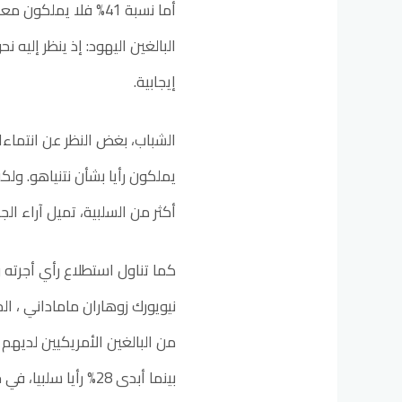
أما نسبة 41% فلا يم
إيجابية.
الشباب، بغض النظر عن انتماءاته
يملكون رأيا بشأن نتنياهو. ولكن
أكثر من السلبية، تميل آراء ال
كما تناول استطلاع رأي أجرته 
بينما أبدى 28% رأيا سلبيا، في حين قال 44% إنهم لا يعرفون.