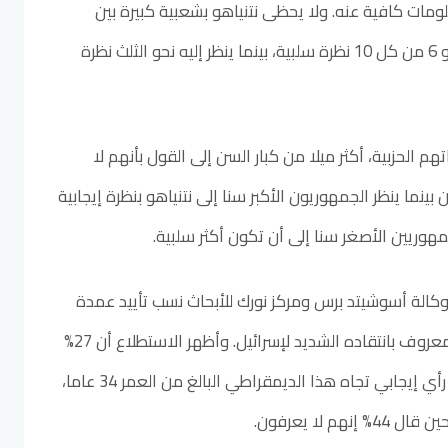
لكون معلومات كافية عنه. ولا يحظى نتنياهو بشعبية كبيرة بين
البالغين اليهود: إذ ينظر إليه نحو 6 من كل 10 نظرة سلبية، بينما ينظر إليه نحو الثلث نظرة
م الحزبية، أكثر ميلا من كبار السن إلى القول بأنهم لا
 بينما ينظر الجمهوريون الأكبر سنا إلى نتنياهو بنظرة إيجابية
جمهوريين الأصغر سنا إلى أن تكون أكثر سلبية.
وكالة أسوشيتد برس ومركز نورك للأبحاث نسب تأييد عمدة
نيويورك زوهاران ماماداني ، المعروف بانتقاده الشديد لإسرائيل. وأظهر الاستطلاع أن 27%
من البالغين الأمريكيين لديهم رأي إيجابي تجاه هذا الديمقراطي البالغ من العمر 34 عاما،