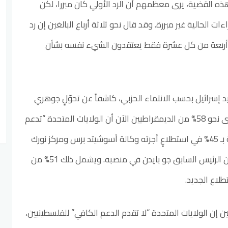
هذه القضية، يرى معظمهم أن الرد الأولي كان مبررا، لكن
 الحالية غير مبررة. وقد قال نحو ثلاثة أرباع البالغين إن رد
كن أربعة من كل عشرة فقط يعتقدون الشيء نفسه بشأن
د إسرائيل بحسب الانتماء الحزبي، كاشفاً عن تحوّلٍ جوهري
داخل الحزب الديمقراطي. إذ يرى نحو 58% من الديمقراطيين الآن أن الولايات المتحدة “تدعم
إسرائيل أكثر من اللازم”، مقارنةً بـ 45% في استطلاعٍ أجرته وكالة أسوشيتد برس ومركز نورك
للأبحاث في يناير 2024، حين كان الرئيس السابق جو بايدن في منصبه. ويشمل ذلك 51% من
لاع الجديد.
يمقراطيين إن الولايات المتحدة “لا تقدم الدعم الكافي” للفلسطينيين،