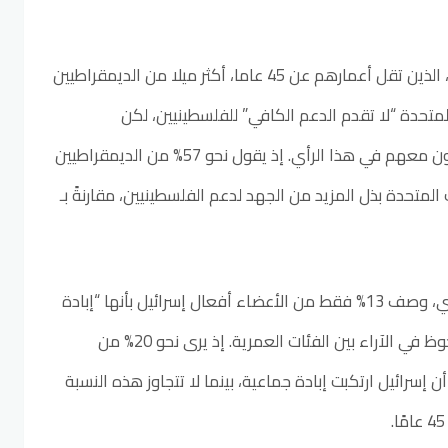
ولا يزال الديمقراطيون الشباب، الذين تقل أعمارهم عن 45 عاما، أكثر ميلا من الديمقراطيين
 المتحدة “لا تقدم الدعم الكافي” للفلسطينيين، لكن
الديمقراطيين الأكبر سنا يتقاربون معهم في هذا الرأي. إذ يقول نحو 57% من الديمقراطيين
ات المتحدة بذل المزيد من الجهد لدعم الفلسطينيين، مقارنةً بـ
من بين أعضاء الحزب الجمهوري، وصف 13% فقط من الأعضاء أفعال إسرائيل بأنها “إبادة
جماعية”، مع وجود تفاوت ملحوظ في الآراء بين الفئات العمرية. إذ يرى نحو 20% من
ين دون سن 45 عامًا أن إسرائيل ارتكبت إبادة جماعية، بينما لا تتجاوز هذه النسبة