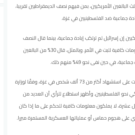
ث البالغين الأمريكيين، بمن فيهم نصف الديمقراطيين تقريبا،
ادة جماعية ضد الفلسطينيين في غزة.
ين إن إسرائيل لم ترتكب إبادة جماعية، بينما قال النصف
المتبقي إنهم لا يملكون معلومات كافية للبت في الأمر. وبالمثل، قال 30% من البالغين
ة، في حين نفى نحو 49% منهم ذلك.
وبعد مرور ما يقارب ثلاث سنوات على استشهاد أكثر من 73 ألف شخص في غزة، وفقًا لوزارة
ي نحو الفلسطينيين. وأظهر استطلاع للرأي أن العديد من
كل عشرة، لا يملكون معلومات كافية للحكم على ما إذا كان
ري على هجوم حماس أو عملياتها العسكرية المستمرة مبررا.