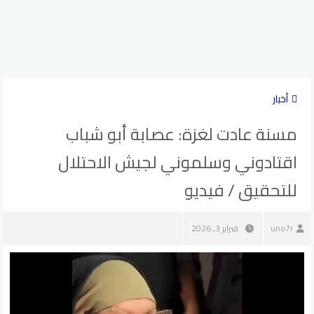
أخبار
مسنة عادت لغزة: عصابة أبو شباب
اقتادوني وسلموني لجيش الاحتلال
للتحقيق / فيديو
uno7r
فبراير 3, 2026