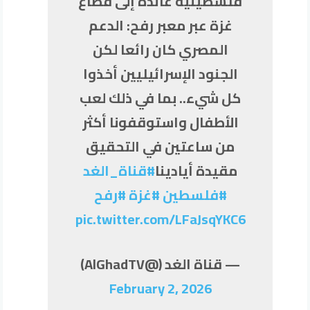
فلسطينية عائدة إلى قطاع
غزة عبر معبر رفح: الدعم
المصري كان رائعا لكن
الجنود الإسرائيليين أخذوا
كل شيء.. بما في ذلك لعب
الأطفال واستوقفونا أكثر
من ساعتين في التحقيق
مقيدة أيادينا
#قناة_الغد
#فلسطين
#غزة
#رفح
pic.twitter.com/LFaJsqYKC6
— قناة الغد (@AlGhadTV)
February 2, 2026