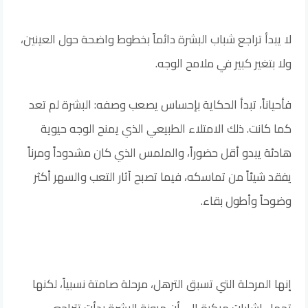
لا يبدأ تراجع شباب البشرة دائماً بخطوط واضحة حول العينين،
ولا بتغير كبير في ملامح الوجه.
فأحياناً، تبدأ الحكاية بإحساس يصعب وصفه: البشرة لم تعد
كما كانت. ذلك الامتلاء الطبيعي الذي يمنح الوجه حيوية
هادئة يبدو أقل حضوراً، والملمس الذي كان مشدوداً ومرناً
يفقد شيئاً من تماسكه، فيما تصبح آثار التعب والسهر أكثر
وضوحاً وأطول بقاء.
إنها المرحلة التي تسبق الترهل، مرحلة صامتة نسبياً، لكنها
تحمل إشارات مبكرة إلى أن مرونة البشرة بدأت تتراجع.