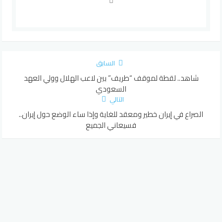
السابق
شاهد.. لقطة لموقف “طريف” بين لاعب الهلال وولي العهد
السعودي
التالي
الصراع في إيران خطير ومعقد للغاية وإذا ساء الوضع حول إيران..
فسيعاني الجميع