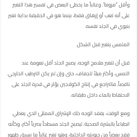
وأقل “مرونة”. وغالباً ما يخطئ البعض في تفسير هذا التغير
على أنه تعب أو إرهاق فقط، بينما هو في الحقيقة بداية تغير
بنيوي في الجلد نفسه.
الملمس يتغير قبل الشكل
قبل أن تتغير ملامح الوجه، يصبح الجلد أقل نعومة عند
اللمس، وأكثر ميلاً للجفاف، حتى وإن لم يكن الترطيب الخارجي
ناقصاً. فالتراجع في إنتاج الكولاجين يؤثر في قدرة الجلد على
الاحتفاظ بالماء داخل طبقاته.
ومع الوقت، يفقد الوجه ذلك الإشراق الممتلئ الذي يعطي
انطباعاً بالبشرة الصحية. ليصبح الجلد مسطحاً بصرياً أكثر، وكأنه
فقد بعضاً من حيويته الداخلية، وهو تغير غالباً ما يسبق ظهور