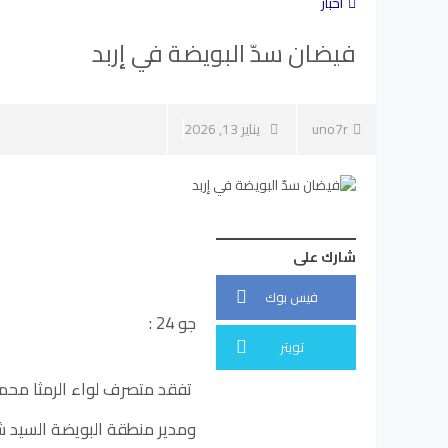
أخبار
فيضان سدّ البويضة في إربد
uno7r
يناير 13, 2026
شارك على
فيس بوك
جو 24 :
تويتر
تفقد متصرف لواء الرمثا محمود
ومدير منطقة البويضة السيد ش