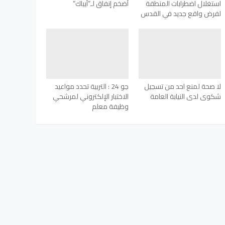
استغلال اضطرابات المنطقة
أضخم إنفاق لـ”أيباك”
لفرض واقع جديد في القدس
لا صحة لمنع احد من تسجيل
جو 24 : التربية تحدد مواعيد
شكوى لدى النيابة العامة
الاختبار الإلكتروني لمرشحي
وظيفة معلم