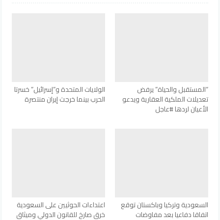
“المستقبل والحياة” يرفض
الولايات المتحدة و”إسرائيل” خسرتا
تعديلات الملكية العقارية ويدعو
الحرب بينما خرجت إيران منتصرة
الأعيان لردها #عاجل
السعودية وتركيا وباكستان توقع
اعتداءات الحوثيين على السعودية
اتفاقا دفاعيا بعد مفاوضات
خرق صارخ للقانون الدولي وميثاق