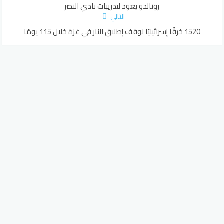
رونالدو يعود لتدريبات نادي النصر
التالي
1520 خرقًا إسرائيليًا لوقف إطلاق النار في غزة خلال 115 يومًا