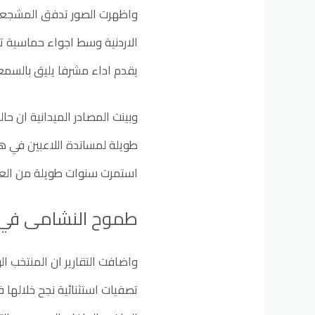
واظهرت الصور تدفق المشجعين 
الاردنية وسط اجواء حماسية ت
يقدم اداء مشرفا يليق بالسمعة
وبينت المصادر الميدانية ان 
طويلة لمساندة اللاعبين في هذ
استمرت سنوات طويلة من العمل
طموح النشامى في كت
واضافت التقارير ان المنتخب ا
تصفيات استثنائية نجح خلالها ف