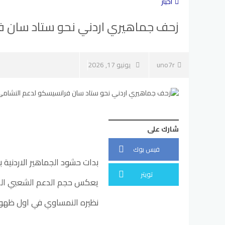
أخبار
زحف جماهيري اردني نحو ستاد سان ف
uno7r
يونيو 17, 2026
شارك على
فيس بوك
بدات حشود الجماهير الاردنية
تويتر
يعكس حجم الدعم الشعبي الكب
نظيره النمساوي في اول ظهور ت