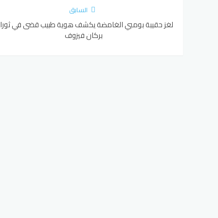
السابق
لغز حقيبة بومبي الغامضة يكشف هوية طبيب قضى في ثورا
بركان فيزوف