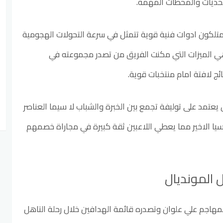
تحديات والمحطات المهمة.
متلكون ادوات فنية قوية تتمثل في سرعة التحولات الهجومية
هي الميزات التي مكنت الفريق من تصدر مجموعته في
ئج لافتة امام منتخبات قوية.
 يعتمد على توليفة تجمع بين الخبرة والشباب لا سيما العناصر
ا الاخير مما يعطي اللاعبين ثقة كبيرة في مجاراة خصمهم
 المونديال
المهاجم علي علوان وتصدره قائمة الهدافين خلال رحلة التاهل