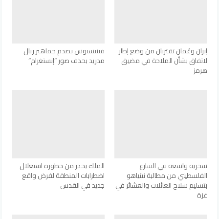
إيران وعُمان تقتربان من وضع إطار
فينيسيوس يصدم جماهير ريال
لاتفاق بشأن الملاحة في مضيق
مدريد بحذف صور “إنستغرام”
هرمز
سخرية واسعة في الشارع
الملك يحذر من خطورة استغلال
الفلسطيني من مطالبة نتنياهو
اضطرابات المنطقة لفرض واقع
بتسليم سلاح العائلات والعشائر في
جديد في القدس
غزة