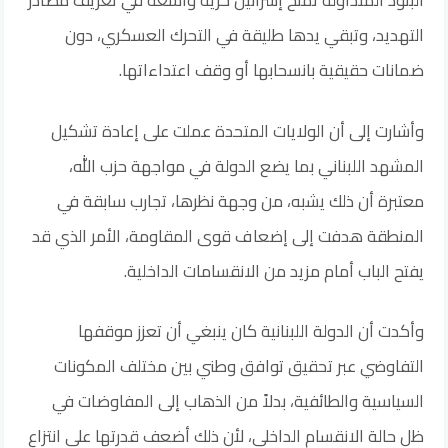
البنود المتداولة تمنح إسرائيل حرية واسعة في تعريف مصادر
التهديد، وتبقي يدها طليقة في التحرك العسكري، دون
ضمانات حقيقية بانسحابها أو وقف اعتداءاتها.
وأشارت إلى أن الولايات المتحدة عملت على إعادة تشكيل
المشهد اللبناني بما يضع الدولة في مواجهة حزب الله،
معتبرة أن ذلك يشبه، من وجهة نظرها، تجارب سابقة في
المنطقة هدفت إلى إضعاف قوى المقاومة، الأمر الذي قد
يفتح الباب أمام مزيد من الانقسامات الداخلية.
وأكدت أن الدولة اللبنانية كان ينبغي أن تعزز موقفها
التفاوضي عبر تحقيق توافق وطني بين مختلف المكونات
السياسية والطائفية، بدلاً من الذهاب إلى المفاوضات في
ظل حالة الانقسام الداخلي، لأن ذلك أضعف قدرتها على انتزاع