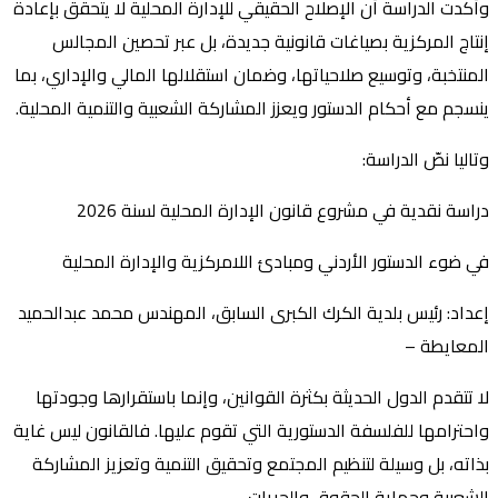
وأكدت الدراسة أن الإصلاح الحقيقي للإدارة المحلية لا يتحقق بإعادة
إنتاج المركزية بصياغات قانونية جديدة، بل عبر تحصين المجالس
المنتخبة، وتوسيع صلاحياتها، وضمان استقلالها المالي والإداري، بما
ينسجم مع أحكام الدستور ويعزز المشاركة الشعبية والتنمية المحلية.
وتاليا نصّ الدراسة:
دراسة نقدية في مشروع قانون الإدارة المحلية لسنة 2026
في ضوء الدستور الأردني ومبادئ اللامركزية والإدارة المحلية
إعداد: رئيس بلدية الكرك الكبرى السابق، المهندس محمد عبدالحميد
المعايطة –
لا تتقدم الدول الحديثة بكثرة القوانين، وإنما باستقرارها وجودتها
واحترامها للفلسفة الدستورية التي تقوم عليها. فالقانون ليس غاية
بذاته، بل وسيلة لتنظيم المجتمع وتحقيق التنمية وتعزيز المشاركة
الشعبية وحماية الحقوق والحريات.