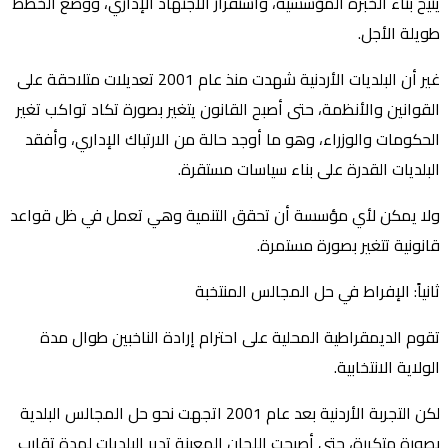
يتيح بناء الخبرة المؤسسية، واستقرار الاجتهاد الإداري، ووضع الخطط
طويلة الأجل.
غير أن البلديات الأردنية شهدت منذ عام 2001 تعديلات متلاحقة على
القوانين والأنظمة، حتى أصبح القانون يتغير بصورة تكاد تواكب تغير
الحكومات والوزراء، وهو ما أوجد حالة من الارتباك الإداري، وأفقد
البلديات القدرة على بناء سياسات مستقرة.
ولا يمكن لأي مؤسسة أن تحقق التنمية وهي تعمل في ظل قواعد
قانونية تتغير بصورة مستمرة.
ثانياً: الإفراط في حل المجالس المنتخبة
تقوم الديمقراطية المحلية على احترام إرادة الناخبين طوال مدة
الولاية الانتخابية.
لكن التجربة الأردنية بعد عام 2001 اتجهت نحو حل المجالس البلدية
بصورة متكررة، حتى أصبحت اللجان المعينة تدير البلديات لمدة تقارب