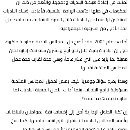
تمثلت في إعادة هيكلة البلديات ودمجها. والأهم من ذلك أن
الحكومات في حينها احترمت الإرادة الشعبية، فأعادت رؤساء البلديات
المنتخبين لرئاسة لجان البلديات خلال الفترة الانتقالية، بما حافظ على
الحد الأدنى من الشرعية الديمقراطية.
أما بعد عام 2001، فقد أصبح حل المجالس البلدية ممارسة متكررة،
حتى إن البلديات بقيت خلال نحو أربعٍ وعشرين سنة تحت إدارة لجان
معينة لما يزيد على اثني عشر عاماً، وهي مدة تقارب مدة عمل
المجالس المنتخبة نفسها.
وهذا يطرح سؤالاً جوهرياً: كيف يمكن تحميل المجالس المنتخبة
مسؤولية تراجع البلديات، بينما أدارت اللجان المعينة البلديات لما
يقارب نصف هذه المدة؟
إن تكرار الحلول الإدارية أدى إلى إضعاف ثقة المواطنين بالانتخابات،
وأفقد المجالس البلدية الاستقرار اللازم لتنفيذ برامجها، كما رسخ
تبعية البلديات للحكومة المركزية بدلاً من ترسيخ استقلالها.