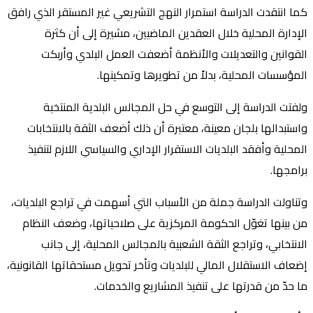
كما انتقدت الدراسة استمرار النهج التشريعي غير المستقر الذي رافق
الإدارة المحلية خلال العقدين الماضيين، مشيرة إلى أن كثرة
القوانين والتعديلات والأنظمة أضعفت العمل البلدي وأربكت
المؤسسات المحلية، بدلاً من تطويرها وتمكينها.
ولفتت الدراسة إلى التوسع في حل المجالس البلدية المنتخبة
واستبدالها بلجان معينة، معتبرة أن ذلك أضعف الثقة بالانتخابات
المحلية وأفقد البلديات الاستقرار الإداري والسياسي اللازم لتنفيذ
برامجها.
وتناولت الدراسة جملة من الأسباب التي أسهمت في تراجع البلديات،
من بينها تغوّل الحكومة المركزية على صلاحياتها، وضعف النظام
الانتخابي، وتراجع الثقة الشعبية بالمجالس المحلية، إلى جانب
إضعاف الاستقلال المالي للبلديات وتأخر تحويل مستحقاتها القانونية،
ما حدّ من قدرتها على تنفيذ المشاريع والخدمات.