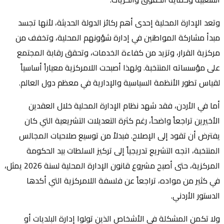
وتعد الإدارة المحلية إحدى أهم ركائز الدولة الحديثة، لأنها تجسد
مبدأ مشاركة المواطنين في إدارة شؤونهم المحلية، وتخفف من
مركزية القرار، وتزيد من كفاءة الخدمات، وتحقق رقابة المجتمع
على مؤسساته المنتخبة. ولهذا أصبحت اللامركزية معياراً أساسياً
لقياس تطور الأنظمة السياسية والإدارية في معظم دول العالم.
أما في الأردن، فقد شهد نظام الإدارة المحلية خلال العقدين
الأخيرين تراجعاً واضحاً، رغم كثرة التعديلات التشريعية التي كان
يفترض أن تقود إلى الإصلاح. فبدلاً من توسيع صلاحيات المجالس
المنتخبة، اتجه التشريع تدريجياً إلى تركيز السلطات بيد الحكومة
المركزية، حتى أصبح مشروع قانون الإدارة المحلية لسنة 2026 يمثل،
في كثير من مواده، تراجعاً عن فلسفة اللامركزية التي أكدها
الدستور الأردني.
ولا تكمن المشكلة في الأشخاص الذين تولوا إدارة البلديات أو