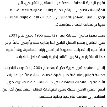
تقوم الإدارة المحلية الناجحة على الاستقرار التشريعي، لأن
المؤسسات تحتاج إلى تراكم الخبرة وبناء الممارسة العملية، بينما
يؤدي التغيير المستمر للقوانين إلى اضطراب الإدارة وإرباك العاملين
فيها وإضعاف الثقة بالمؤسسات.
ومنذ صدور قانون البلديات رقم (29) لسنة 1955 وحتى عام 2001،
بقي القانون يحكم العمل البلدي لما يقارب ستة وأربعين عاماً، ولم
تطرأ عليه إلا تعديلات محدودة لم تمس بنيته الأساسية. وقد أسهم
هذا الاستقرار في تكوين تقاليد إدارية راسخة داخل البلديات.
إلا أن المشهد تغير بصورة جذرية بعد عام 2001، إذ شهدت البلديات
خمسة قوانين متعاقبة خلال فترة قصيرة نسبياً، فضلاً عن عشرات
الأنظمة والتعليمات التنفيذية التي كانت تتغير بصورة متكررة، حتى
أصبح العمل البلدي يتحرك وفق اجتهادات الوزراء المتعاقبين أكثر من
استناده إلى سياسة تشريعية وطنية مستقرة.