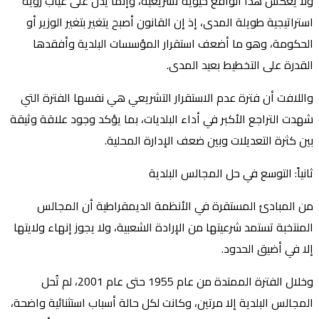
ولا يعكس هذا الواقع حيوية تشريعية، وإنما يدل على غياب رؤية
استراتيجية طويلة المدى، إذ إن القانون أصبح يتغير بتغير الوزير أو
الحكومة، وهو ما أضعف استقرار المؤسسات البلدية وأفقدها
القدرة على التخطيط بعيد المدى.
واللافت أن فترة عدم الاستقرار التشريعي هي نفسها الفترة التي
شهدت التراجع الأكبر في أداء البلديات، بما يؤكد وجود علاقة وثيقة
بين كثرة التعديلات وبين ضعف الإدارة المحلية.
ثانياً: التوسع في حل المجالس البلدية
من المبادئ المستقرة في الأنظمة الديمقراطية أن المجالس
المنتخبة تستمد شرعيتها من الإرادة الشعبية، ولا يجوز إنهاء ولايتها
إلا في أضيق الحدود.
وخلال الفترة الممتدة من عام 1955 حتى عام 2001، لم تُحل
المجالس البلدية إلا مرتين، وكانت لكل حالة أسباب استثنائية واضحة،