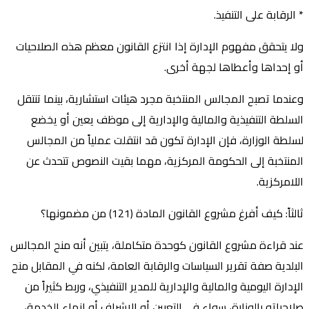
* الرقابة على التنفيذ.
ولا يتحقق مفهوم الإدارة إذا انتزع القانون معظم هذه الصلاحيات
أو إحداها وأعطاها لجهة أخرى.
وعندما تصبح المجالس المنتخبة مجرد هيئات استشارية، بينما تنتقل
السلطة التنفيذية والمالية والإدارية إلى موظف يعين أو يخضع
لسلطة الوزارة، فإن الإدارة تكون قد انتقلت عملياً من المجالس
المنتخبة إلى الحكومة المركزية، مهما بقيت النصوص تتحدث عن
اللامركزية.
ثالثاً: كيف أفرغ مشروع القانون المادة (121) من مضمونها؟
عند قراءة مشروع القانون كوحدة متكاملة، يتبين أنه منح المجالس
البلدية صفة تقرير السياسات والرقابة العامة، لكنه في المقابل منح
الإدارة اليومية والمالية والإدارية للمدير التنفيذي، وربط كثيراً من
صلاحياته بالوزارة، سواء في التعيين أو الإشراف أو إنهاء الخدمة،