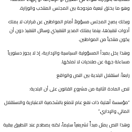
وهو ما يخلق تبعية مزدوجة بين المجلس المنتخب والوزارة.
وبذلك يصبح المجلس مسؤولاً أمام المواطنين عن قرارات لا يملك
أدوات تنفيذها، بينما يمتلك المدير التنفيذي وسائل التنفيذ دون أن
يكون منتخباً من المواطنين.
وهذا يخل بمبدأ المسؤولية السياسية والإدارية، إذ لا يجوز دستورياً
مساءلة جهة عن صلاحيات لا تملكها.
رابعاً: استقلال البلدية بين النص والواقع
تنص المادة الثانية من مشروع القانون على أن البلدية:
“مؤسسة أهلية ذات نفع عام تتمتع بالشخصية الاعتبارية والاستقلال
المالي والإداري.”
وهذا النص يمثل مبدأً تشريعياً سليماً، لكنه يصطدم عند التطبيق ببقية