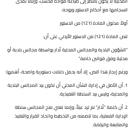
المحلية لا يكون بالنظر إلى صياغة مواده فحسب، وإنما بمدى
انسجامها مع أحكام الدستور وروحه.
أولاً: مدلول المادة (121) من الدستور
تنص المادة (121) من الدستور الأردني على أن:
“الشؤون البلدية والمجالس المحلية تُدار بواسطة مجالس بلدية أو
محلية وفق قوانين خاصة.”
ورغم إيجاز هذا النص، إلا أنه يحمل دلالات دستورية واضحة، أهمها:
1. أن الأصل في إدارة الشأن المحلي أن تكون بيد المجالس البلدية
والمحلية، وليس بيد السلطة التنفيذية.
2. أن كلمة “تُدار” لم ترد عبثاً، وإنما تعني منح المجالس سلطة
الإدارة الفعلية، بما تتضمنه من التخطيط واتخاذ القرار والتنفيذ
والمتابعة والرقابة.