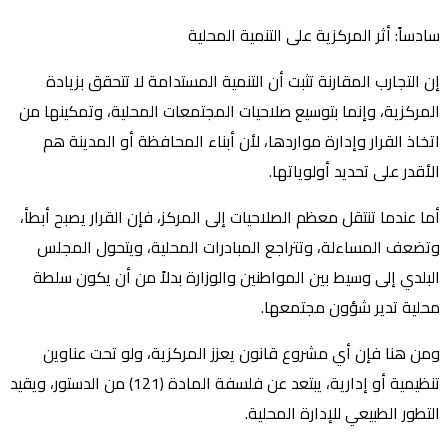
سادساً: أثر المركزية على التنمية المحلية
إن التجارب المقارنة تثبت أن التنمية المستدامة لا تتحقق بزيادة
المركزية، وإنما بتوسيع صلاحيات المجتمعات المحلية، وتمكينها من
اتخاذ القرار وإدارة مواردها، لأن أبناء المحافظة أو المدينة هم
الأقدر على تحديد أولوياتها.
أما عندما تنتقل معظم الصلاحيات إلى المركز، فإن القرار يصبح أبطأ،
وتضعف المساءلة، وتتراجع المبادرات المحلية، ويتحول المجلس
البلدي إلى وسيط بين المواطنين والوزارة بدلاً من أن يكون سلطة
محلية تدير شؤون مجتمعها.
ومن هنا فإن أي مشروع قانون يعزز المركزية، ولو تحت عناوين
تنظيمية أو إدارية، يبتعد عن فلسفة المادة (121) من الدستور، ويقيد
التطور الطبيعي للإدارة المحلية.