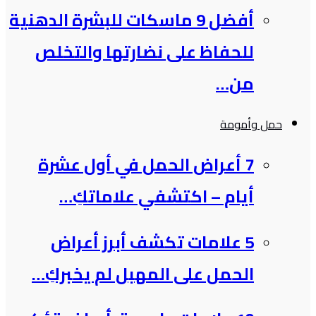
أفضل 9 ماسكات للبشرة الدهنية
للحفاظ على نضارتها والتخلص
من…
حمل وأمومة
7 أعراض الحمل في أول عشرة
أيام – اكتشفي علاماتكِ…
5 علامات تكشف أبرز أعراض
الحمل على المهبل لم يخبركِ…