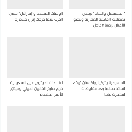
“المستقبل والحياة” يرفض
الولايات المتحدة و”إسرائيل” خسرتا
تعديلات الملكية العقارية ويدعو
الحرب بينما خرجت إيران منتصرة
الأعيان لردها #عاجل
السعودية وتركيا وباكستان توقع
اعتداءات الحوثيين على السعودية
اتفاقا دفاعيا بعد مفاوضات
خرق صارخ للقانون الدولي وميثاق
استمرت عاما
الأمم المتحدة