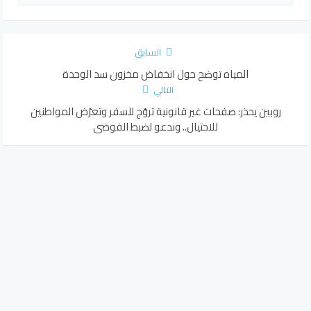
السابق
المياه توضح حول انخفاض مخزون سد الوحدة
التالي
روبين يحذر: صفحات غير قانونية تروّج للسفر وتعرّض المواطنين
للاحتيال.. وندعو لضبط الفوضى