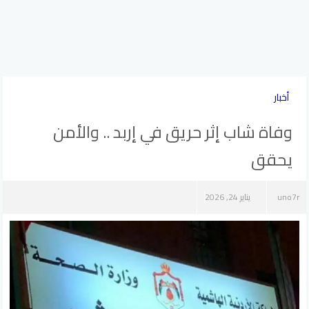
أخبار
وفاة شاب إثر حريق في إربد .. والأمن
يحقق
uno7r
يناير 24, 2026