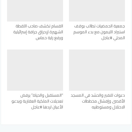
جمعية الحمضيات تطالب بوقف
القسام تكشف صاحب اللقطة
استيراد الليمون مع بدء الموسم
الشهيرة لإحراق جرافة إسرائيلية
المحلي #عاجل
ورفع راية حماس
دعوات للنفير والحشد في المسجد
“المستقبل والحياة” يرفض
الأقصى وإفشال مخططات
تعديلات الملكية العقارية ويدعو
الاحتلال ومستوطنيه
الأعيان لردها #عاجل