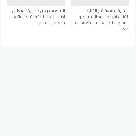
سخرية واسعة في الشارع
الملك يحذر من خطورة استغلال
الفلسطيني من مطالبة نتنياهو
اضطرابات المنطقة لفرض واقع
بتسليم سلاح العائلات والعشائر في
جديد في القدس
غزة