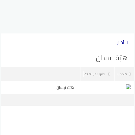
أخبار
هبّة نيسان
uno7r
مايو 23, 2026