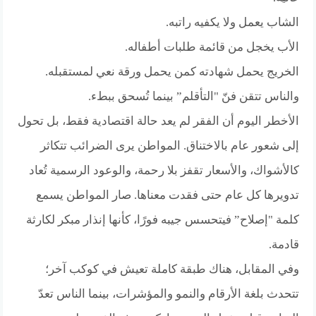
الشاب يعمل ولا يكفيه راتبه.
الأب يخجل من قائمة طلبات أطفاله.
الخريج يحمل شهادته كمن يحمل ورقة نعي لمستقبله.
والناس تتقن فنّ "التأقلم” بينما تُسحق ببطء.
الأخطر اليوم أن الفقر لم يعد حالة اقتصادية فقط، بل تحول
إلى شعور عام بالاختناق. المواطن يرى الضرائب تتكاثر
كالأشواك، والأسعار تقفز بلا رحمة، والوعود الرسمية تُعاد
تدويرها كل عام حتى فقدت معناها. صار المواطن يسمع
كلمة "إصلاح” فيتحسس جيبه فورًا، كأنها إنذار مبكر لكارثة
قادمة.
وفي المقابل، هناك طبقة كاملة تعيش في كوكب آخر؛
تتحدث بلغة الأرقام والنمو والمؤشرات، بينما الناس تعدّ