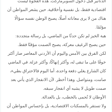
الدنانير قبل دخول السوبرماركت. هذه الفجوة ليست
اقتصادية فقط، بل نفسية وأخلاقية. حين يشعر المواطن أن
هناك من لا يرى معاناته أصلًا، يصبح الوطن نفسه سؤالًا
مؤلمًا.
هبة الخبز لم تكن حدثًا من الماضي، بل رسالة متجددة:
حين يصبح الرغيف معركة، يصبح الصمت مؤقتًا فقط.
لكن الفرق بين الأمس واليوم أن الأردني المعاصر صار أكثر
خوفًا على ما تبقى له، وأكثر إنهاكًا، وأكثر عزلة. في الماضي
كان الشارع يغلي دفعة واحدة، أما اليوم فالاحتراق بطيء،
صامت، ومتواصل. وهذا أخطر. لأن الانفجار الذي يأتي بعد
صمت طويل لا يشبه أي انفجار سبقه.
الأوطان لا تُحمى بالخطب، بل بالعدالة.
ولا تستقر بالمسكنات الاقتصادية، بل بإحساس المواطن أن