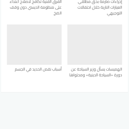
إجراءات صارمة بحق مطلقي
الفرق الفنية تكافح لاصلاح اعتداء
العيارات النارية خلال احتفالات
على منظومة الديسي دون وقف
التوجيهي
الضخ
الهميسات يسأل وزير السياحة عن
أسباب نقص الحديد في الجسم
دورة «السياحة الدينية» ومحتواها