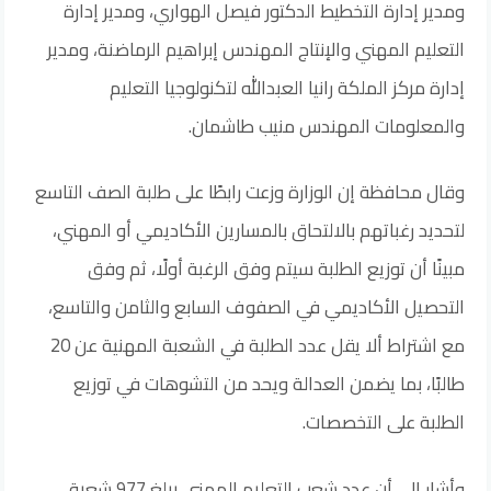
ومدير إدارة التخطيط الدكتور فيصل الهواري، ومدير إدارة
التعليم المهني والإنتاج المهندس إبراهيم الرماضنة، ومدير
إدارة مركز الملكة رانيا العبدالله لتكنولوجيا التعليم
والمعلومات المهندس منيب طاشمان.
وقال محافظة إن الوزارة وزعت رابطًا على طلبة الصف التاسع
لتحديد رغباتهم بالالتحاق بالمسارين الأكاديمي أو المهني،
مبينًا أن توزيع الطلبة سيتم وفق الرغبة أولًا، ثم وفق
التحصيل الأكاديمي في الصفوف السابع والثامن والتاسع،
مع اشتراط ألا يقل عدد الطلبة في الشعبة المهنية عن 20
طالبًا، بما يضمن العدالة ويحد من التشوهات في توزيع
الطلبة على التخصصات.
وأشار إلى أن عدد شعب التعليم المهني يبلغ 977 شعبة،