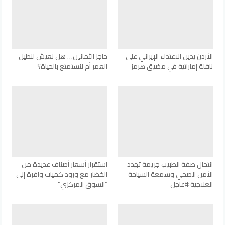
الأردن يدين الاعتداء الإيراني على
حاجز الثمانين… هل نعيش لنطيل
ناقلة إماراتية في مضيق هرمز
العمر أم لنستمتع بالحياة؟
انتحال صفة الطبيب جريمة تهدد
استقرار أسعار أصناف عديدة من
الأمن الصحي وسمعة السياحة
الخضار مع ورود كميات وافرة إلى
العلاجية #عاجل
“السوق المركزي”