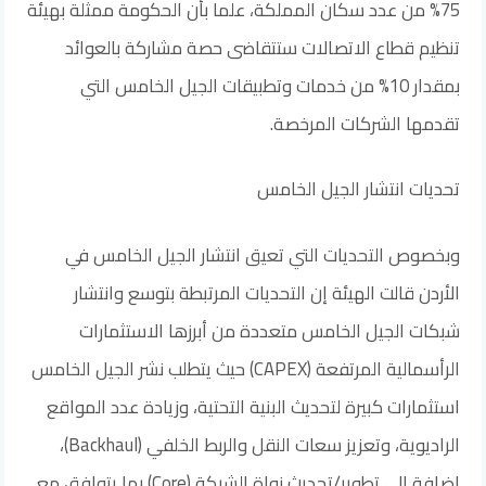
75% من عدد سكان المملكة، علما بأن الحكومة ممثلة بهيئة
تنظيم قطاع الاتصالات ستتقاضى حصة مشاركة بالعوائد
بمقدار 10% من خدمات وتطبيقات الجيل الخامس التي
تقدمها الشركات المرخصة.
تحديات انتشار الجيل الخامس
وبخصوص التحديات التي تعيق انتشار الجيل الخامس في
الأردن قالت الهيئة إن التحديات المرتبطة بتوسع وانتشار
شبكات الجيل الخامس متعددة من أبرزها الاستثمارات
الرأسمالية المرتفعة (CAPEX) حيث يتطلب نشر الجيل الخامس
استثمارات كبيرة لتحديث البنية التحتية، وزيادة عدد المواقع
الراديوية، وتعزيز سعات النقل والربط الخلفي (Backhaul)،
إضافة إلى تطوير/تحديث نواة الشبكة (Core) بما يتوافق مع