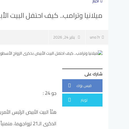
أخبار
ميلانيا وترامب.. كيف احتفل البيت ال
uno7r
يناير 24, 2026
شارك على
فيس بوك
جو 24 :
تويتر
هنّأ البيت الأبيض الرئيس الأمر
الذكرى الـ21 لزواجهم