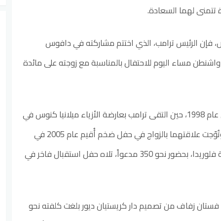
تتمنى لهما السعادة.
، فإن الرئيس ترامب، الذي اختتم مشاركته في دافوس
واشنطن مساء اليوم للاحتفال بالمناسبة مع زوجته على مائدة
تعود قصة تعارف الزوجين إلى عام 1998، حين التقى ترامب بعارضة الأزياء ميلانيا كنوس في
أحد الحفلات بمدينة نيويورك، وتُوّجت علاقتهما بالزواج في حفل ضخم أُقيم عام 2005 في
كنيسة بمدينة بالم بيتش بولاية فلوريدا، بحضور نحو 350 مدعواً، تلاه حفل استقبال فاخر في
ا فستان زفاف من تصميم دار كريستيان ديور بلغت كلفته نحو