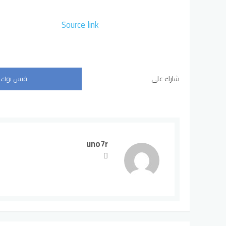
Source link
شارك على
فيس بوك
uno7r