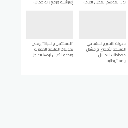
بدء الموسم المحلي #عاجل
إسرائيلية ورفع راية حماس
دعوات للنفير والحشد في
“المستقبل والحياة” يرفض
المسجد الأقصى وإفشال
تعديلات الملكية العقارية
مخططات الاحتلال
ويدعو الأعيان لردها #عاجل
ومستوطنيه