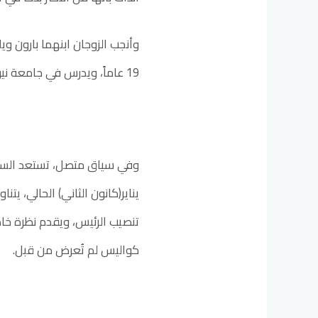
19 عاماً، ويدرس في جامعة نيويورك، ويتابع جزءاً من دراسته في حرم الجامعة بواشنطن.
يناير(كانون الثاني) الحالي، ي
تنصيب الرئيس، ويقدم نظرة خاصة
كواليس لم تُعرض من قبل.