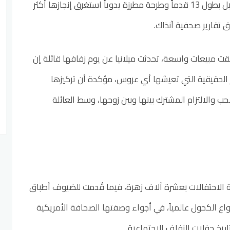
100 ألف دولار، وتميز بذيل طويل بطول 13 قدماً وطرحة مطرزة يدوياً استغرق إنجازها أكثر
ققت مبيعات واسعة، تحدثت ميلانيا عن يوم زفافها قائلة إن
ر الحقيقية التي تعيشها أي عروس، مؤكدة أن تركيزها
ب والالتزام المشترك بينها وبين زوجها، وسط العائلة
الاحتفالات بعشرة آلاف زهرة، فيما قُدمت للضيوف أطباق
واع الكحول عالمياً، في أجواء وصفتها الصحافة الأمريكية
تاريخ حفلات الزفاف الاجتماعية.