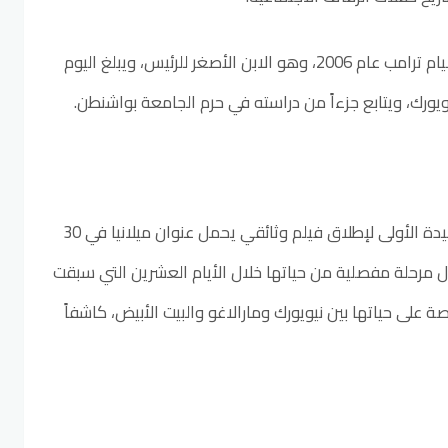
وأنجب الزوجان ابنهما بارون ويليام ترامب عام 2006، وهو الابن الأصغر للرئيس، ويبلغ اليوم
وفي سياق متصل، تستعد السيدة الأولى لإطلاق فيلم وثائقي يحمل عنوان ميلانيا في 30
تناول مرحلة مفصلية من حياتها خلال الأيام العشرين التي سبقت
 على حياتها بين نيويورك ومارالاغو والبيت الأبيض، كاشفاً