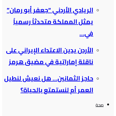
الريادي الأردني “جعفر أبو رمان”
يمثل المملكة متحدثاً رسمياً
في…
الأردن يدين الاعتداء الإيراني على
ناقلة إماراتية في مضيق هرمز
حاجز الثمانين… هل نعيش لنطيل
العمر أم لنستمتع بالحياة؟
صحة