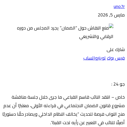
uno7r
مارس 5, 2026
شارك على
فيس بوك
تويتر
واتساب
جو 24 :
خاص – انتقد النائب قاسم القباعي ما جرى خلال جلسة مناقشة
مشروع قانون الضمان الاجتماعي في قراءته الأولى، معتبرًا أن عدم
منح النواب فرصة للحديث “يخالف النظام الداخلي ويصادر حقًا دستوريًا
أصيلًا للنائب في التعبير عن رأيه تحت القبة”.