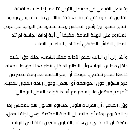
وتساءل القباعي في حديثه ل الأردن ٢٤ عما إذا كانت مناقشة
القانون قد جرت “في غرفة مغلقة”، قائلاً إن ما حدث يوحي بوجود
اتفاق مسبق بين رئيس المجلس وعدد محدود من النواب، قبل عرض
المشروع على الهيئة العامة، مضيفًا أن آلية إدارة الجلسة لم تتح
المجال للنقاش الحقيقي أو لتبادل الآراء بين النواب.
وأشار إلى أن النائب، بحكم انتخابه ممثلًا للشعب، يملك حق الكلام
داخل مجلس النواب، وأن النظام الداخلي ينظم هذا الحق ولا يجعله
خاضعًا لتقدير شخصي، موضحًا أن رفع الجلسة بعد وقت قصير من
طرح السؤال حول الموافقة أو الرفض، ودون إتاحة المجال للحديث،
“أمر غير معقول ولا ينسجم مع أبسط قواعد العمل البرلماني”.
وبيّن القباعي أن القراءة الأولى لمشروع القانون تتيح للمجلس إما
رد المشروع برمته أو إحالته إلى اللجنة المختصة، وهي لجنة العمل،
مؤكدًا أن اتخاذ أي من هذين القرارين يفترض نقاشًا بين النواب