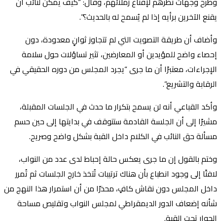
وطرح وجهات نظرهم لإقناع زملائهم، وقال: “كيف يمكن لنائب أن
يقنع الآخرين برأيه إذا لم يُسمح له بالحديث؟”.
وأضاف أن طريقة التصويت التي لم تتجاوز ثوانٍ معدودة، دون
إحصاء واضح للمؤيدين أو المعارضين، تثير تساؤلات حول سلامة
الإجراءات، معتبرًا أن ما جرى “يجرد المجلس من دوره الحقيقي في
الرقابة والتشريع”.
وأكد القباعي أنه لن يسمح بتكرار ما حدث في الجلسات المقبلة،
مشيرًا إلى أن الجلسة القادمة ستتوقف في بدايتها إلى حين حسم
مسألة حق النائب في الكلام داخل القبة بشكل واضح وصريح.
وختم بالقول إن ما جرى يعكس حالة إحباط لدى عدد من النواب،
لافتًا إلى وجود انطباع بأن هناك ترتيبات تُتخذ خارج الجلسات ثم تُمرر
داخل المجلس دون نقاش كافٍ، محذرًا من أن استمرار هذا النهج من
شأنه إضعاف الدور الديمقراطي لمجلس النواب وتقليص مساحة
الحوار تحت القبة.