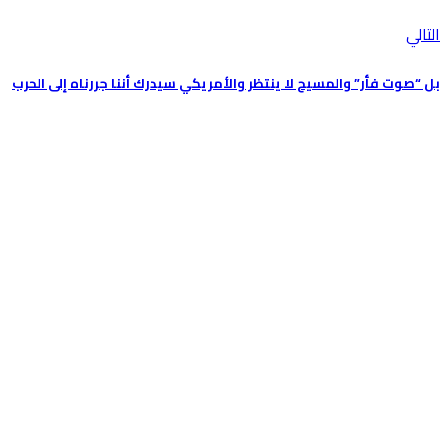
التالي
بل “صوت فأر” والمسيح لا ينتظر والأمريكي سيدرك أننا جررناه إلى الحرب