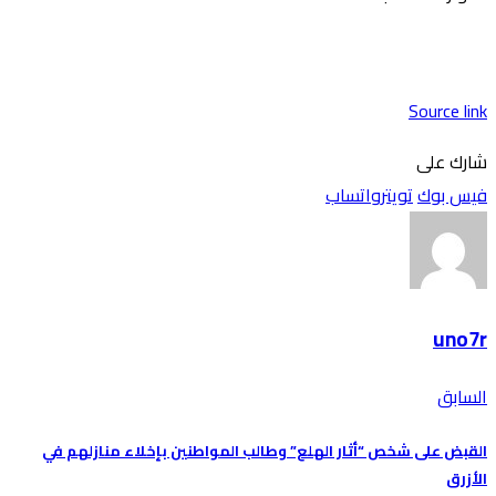
Source link
شارك على
فيس بوك
تويتر
واتساب
uno7r
السابق
القبض على شخص “أثار الهلع” وطالب المواطنين بإخلاء منازلهم في
الأزرق