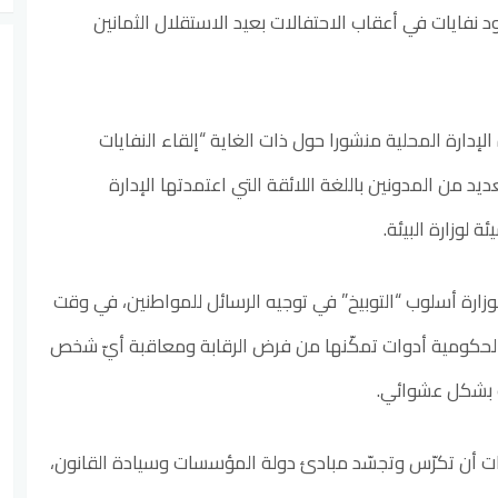
 نفايات في أعقاب الاحتفالات بعيد الاستقلال الثمانين
 الإدارة المحلية منشورا حول ذات الغاية “إلقاء النفايات
 من المدونين باللغة اللائقة التي اعتمدتها الإدارة
 لوزارة البيئة.
زارة أسلوب “التوبيخ” في توجيه الرسائل للمواطنين، في وقت
ة الحكومية أدوات تمكّنها من فرض الرقابة ومعاقبة أيّ شخص
ات بشكل عشوائي.
رات أن تكرّس وتجسّد مبادئ دولة المؤسسات وسيادة القانون،