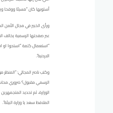
أسلوبها كان “مسيئا ووقحا وي
ورأى الخبير في مجال الأمن الس
عبر صفحتها الرسمية يخالف القان
“استعمال كلمة “استحوا او اس
الاردنية”.
وكتب ناصر المجالي: “المنظر م
الرسمي مقبول؟ ضروري محاسبة
الوزارة، ثم تحديد المتجمهرين 
الملافظ سعد يا وزارة البيئة”.