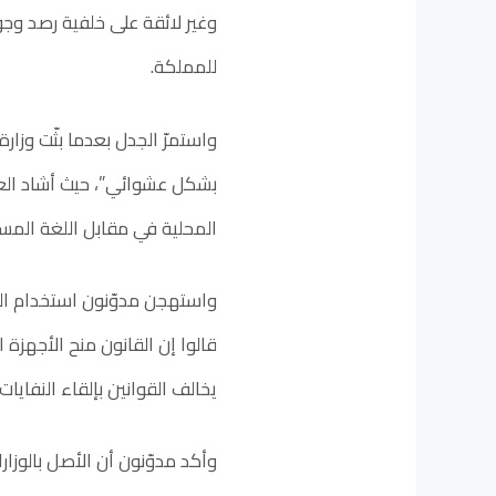
وغير لائقة على خلفية رصد وجود
للمملكة.
واستمرّ الجدل بعدما بثّت وزارة
بشكل عشوائي”، حيث أشاد العديد
المحلية في مقابل اللغة المسيئة
واستهجن مدوّنون استخدام الو
قالوا إن القانون منح الأجهز
يخالف القوانين بإلقاء النفاي
وأكد مدوّنون أن الأصل بالوزا