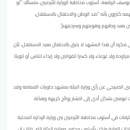
سف الربابعة، أسلوب مخاطبة الوزارة للأردنيين، متسائلا: “لو
 كثيرون بأنه “ضد الوطن والاحتفال بالاستقلال،
ين بعيد وطنهم وهويتهم وسرديتهم”.
ى فكرة أن هذا المشهد لا يليق بالاحتفال بعيد الاستقلال، لأن
ودة ولا غوغاء ولا كسرا للقوانين ولا إيذاء للناس أو تلويثا
 الصبيحي عن رأي وزارة البيئة بمشهد حاويات القمامة وقد
يومين بشكل أدى إلى انتشار روائح كريهة ونفاثة.
قات في أسلوب مخاطبة الأردنيين بين وزارة الإدارة المحلية
لذات الغاية ولكن بأسلوب محترم، ووزارة البيئة التي قالت إن