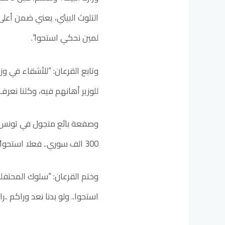
التلوث البيئي، يعني ضمن أعلى
لمين نحكي استحوا”.
للوزير أهانهم فيه، وكلنا نعرف
وصفعة بائع متجول في تونس
300 الف سوري.. فعلا استحوا”.
وختم القرعان: “سلوك المحتفلي
استحوا.. ولو بدنا نعد وراكم ..