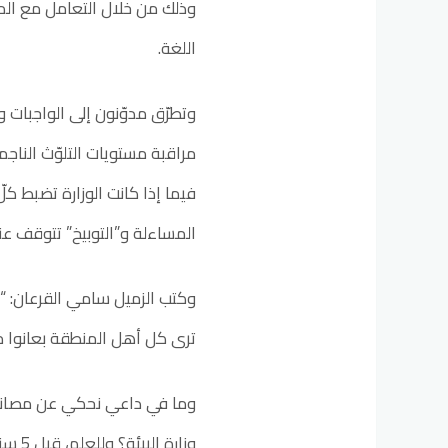
وذلك من خلال التعامل مع المخا
اللغة.
وتطرّق مدوّنون إلى الواجبات و
مراقبة مستويات التلوّث الناج
فيما إذا كانت الوزارة تضبط كل
المساءلة و”التوبيخ” تتوقف ع
وكتب الزميل سامي القرعان: “ع
ترى كل أهل المنطقة بعانوا من
وما في داعي نحكي عن مصانع 