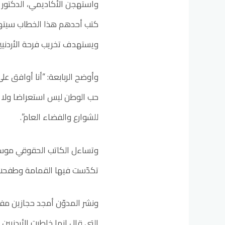
واستهجن الأكاديمي، الدكتور يو
كتب أحدهم هذا الخطاب سيتهمه
ويستهدف تخريب فرحة الأردني
وأوضح الربابعة: “أنا أوافق عل
حب الوطن ليس استعراضا ولا مزا
للشوارع والفضاء العام”.
وتساءل الكاتب الحقوقي موسى
تكدّست فيها القمامة وطفحت ل
ونشر المدوّن أمجد حجازين مفار
التي قال إنها خاطبت الأردنيين 