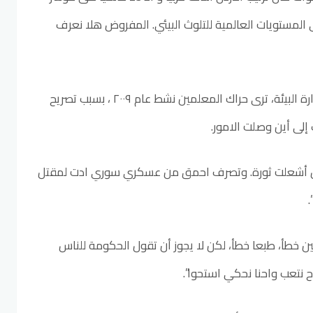
 المستويات العالمية للتلوث البيئي. المفروض هلا نعرف
وتابع القرعان: “للأشقاء في وزارة البيئة، ترى حراك المعلمين نشط عام ٢٠٠٩ ، بسبب تصريح
 إلى أين وصلت الامور.
 أشعلت ثورة. وتصرف احمق من عسكري سوري ادت لمقتل
ن خطأ، طبعا خطأ، لكن لا يجوز أن تقول الحكومة للناس
راح نتعب واحنا نحكي استحوا”.