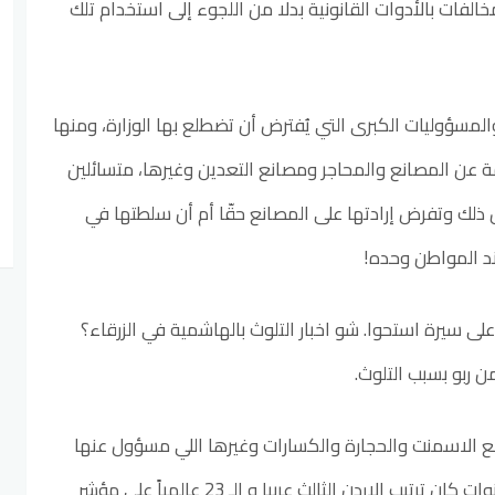
لفات بالأدوات القانونية بدلا من اللجوء إلى استخدام تلك
المسؤوليات الكبرى التي يُفترض أن تضطلع بها الوزارة، ومنها
مة عن المصانع والمحاجر ومصانع التعدين وغيرها، متسائلين
ّ ذلك وتفرض إرادتها على المصانع حقّا أم أن سلطتها في
ند المواطن وحده!
لى سيرة استحوا. شو اخبار التلوث بالهاشمية في الزرقاء؟
 ربو بسبب التلوث.
الاسمنت والحجارة والكسارات وغيرها اللي مسؤول عنها
وزارة البيئة؟ وللعلم، قبل 5 سنوات كان ترتيب الاردن الثالث عربيا و الـ 23 عالمياً على مؤشر