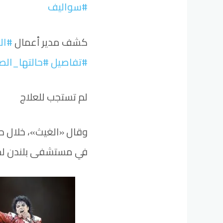
#سواليف
كشف مدير أعمال
#ال
#تفاصيل
#حالتها_الص
لم تستجب للعلاج
وقال «الغيث»، خلال حد
في مستشفى بلندن لمدة 5 أشهر، لكن لم تستجب