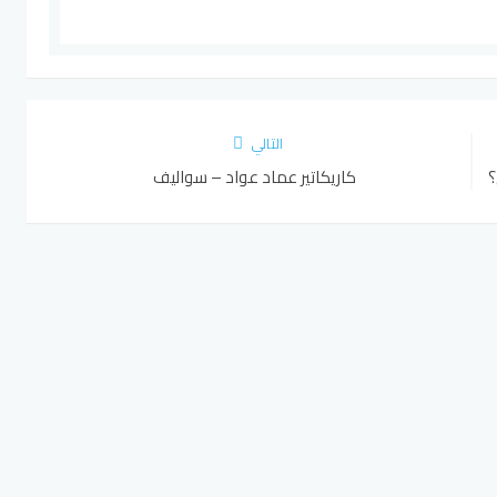
التالي
؟
كاريكاتير عماد عواد – سواليف