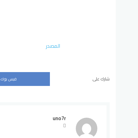
المصدر
شارك على
فيس بوك
uno7r