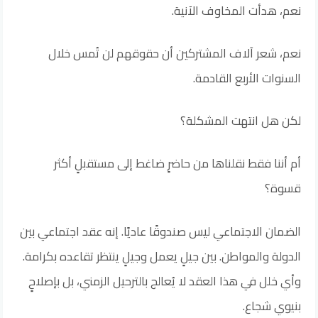
نعم، هدأت المخاوف الآنية.
نعم، شعر آلاف المشتركين أن حقوقهم لن تُمس خلال
السنوات الأربع القادمة.
لكن هل انتهت المشكلة؟
أم أننا فقط نقلناها من حاضرٍ ضاغط إلى مستقبلٍ أكثر
قسوة؟
الضمان الاجتماعي ليس صندوقًا عاديًا. إنه عقد اجتماعي بين
الدولة والمواطن. بين جيلٍ يعمل وجيلٍ ينتظر تقاعده بكرامة.
وأي خلل في هذا العقد لا يُعالج بالترحيل الزمني، بل بإصلاحٍ
بنيوي شجاع.