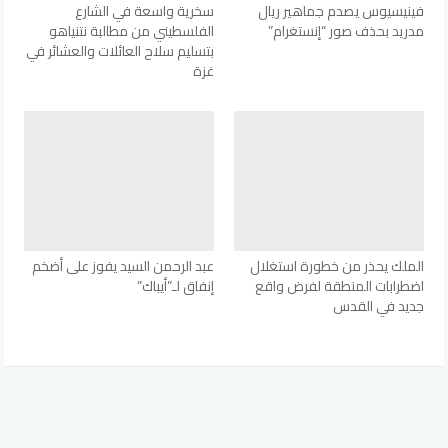
فينيسيوس يصدم جماهير ريال
سخرية واسعة في الشارع
مدريد بحذف صور “إنستغرام”
الفلسطيني من مطالبة نتنياهو
بتسليم سلاح العائلات والعشائر في
غزة
الملك يحذر من خطورة استغلال
عبد الرحمن السيد يفوز على أضخم
اضطرابات المنطقة لفرض واقع
إنفاق لـ”أيباك”
جديد في القدس