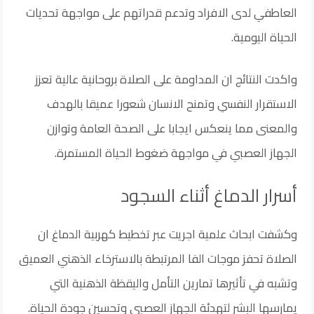
العاطفي لدى الافراد وتدعم قدراتهم على مواجهة تحديات
الحياة اليومية.
واكدت النتائج ان المداومة على الصلاة بروحانية عالية تعزز
الاستقرار النفسي وتمنح الانسان شعورا عميقا بالهدف
والمعنى مما ينعكس ايجابا على الصحة العامة وتوازن
الجهاز العصبي في مواجهة ضغوط الحياة المستمرة.
أسرار الدماغ أثناء السجود
وكشفت ابحاث علمية اجريت عبر تخطيط كهربية الدماغ ان
الصلاة تحفز موجات الفا المرتبطة بالاسترخاء الذهني العميق
وتشبه في تأثيرها تمارين التأمل واليقظة الذهنية التي
يمارسها البشر لتهدئة الجهاز العصبي وتحسين جودة الحياة.