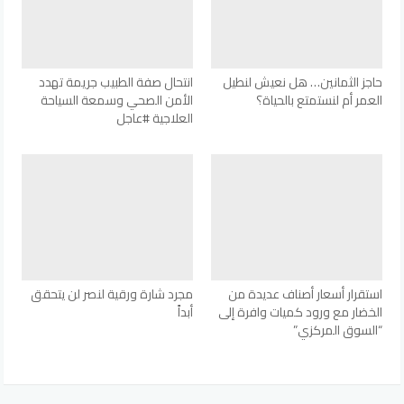
حاجز الثمانين… هل نعيش لنطيل
انتحال صفة الطبيب جريمة تهدد
العمر أم لنستمتع بالحياة؟
الأمن الصحي وسمعة السياحة
العلاجية #عاجل
استقرار أسعار أصناف عديدة من
مجرد شارة ورقية لنصر لن يتحقق
الخضار مع ورود كميات وافرة إلى
أبداً
“السوق المركزي”