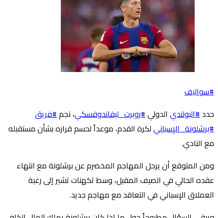
#سواليف
حدد
#البولندي
الدولي
#روبرت_ليفاندوفسكي
، نجم
#فريق
#برشلونة_الإسباني
لكرة القدم، موعداً لحسم قراره بشأن مستقبله
مع النادي.
ومن المتوقع أن يرحل المهاجم المخضرم عن برشلونة مع انتهاء
عقده الحالي في الصيف المقبل، وسط تكهنات تشير إلى رغبة
العملاق الإسباني في التعاقد مع مهاجم جديد.
ويبقى السؤال مطروحاً حول ما إذا كان برشلونة يملك المال الكافي