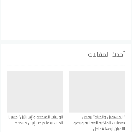
أحدث المقالات
“المستقبل والحياة” يرفض
الولايات المتحدة و”إسرائيل” خسرتا
تعديلات الملكية العقارية ويدعو
الحرب بينما خرجت إيران منتصرة
الأعيان لردها #عاجل