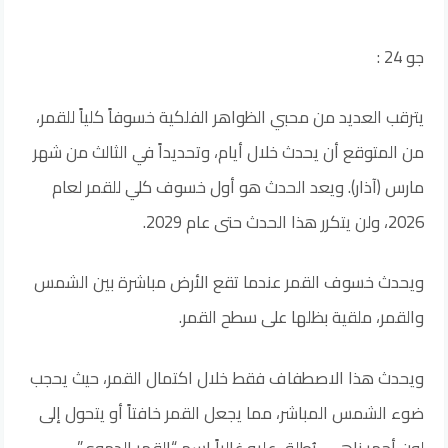
جو 24 :
يترقب العديد من محبي الظواهر الفلكية خسوفاً كلياً للقمر،
من المتوقع أن يحدث خلال أيام، وتحديداً في الثالث من شهر
مارس (آذار). ويعد الحدث هو أول خسوف كلي للقمر لعام
2026، ولن يتكرر هذا الحدث حتى عام 2029.
ويحدث خسوف القمر عندما تقع الأرض مباشرة بين الشمس
والقمر، ملقية بظلها على سطح القمر.
ويحدث هذا الاصطفاف فقط خلال اكتمال القمر، حيث يحجب
ضوء الشمس المباشر، مما يجعل القمر خافتاً أو يتحول إلى
لون أحمر زاهي، يُطلق عليه غالباً اسم “القمر الدموي”.