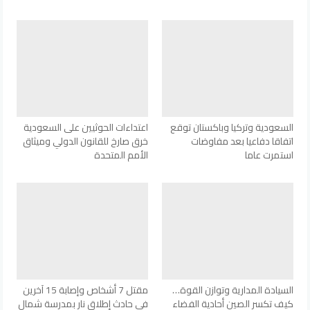
السعودية وتركيا وباكستان توقع
اعتداءات الحوثيين على السعودية
اتفاقا دفاعيا بعد مفاوضات
خرق صارخ للقانون الدولي وميثاق
استمرت عاما
الأمم المتحدة
السيادة المدارية وتوازن القوة…
مقتل 7 أشخاص وإصابة 15 آخرين
كيف تكسر الصين أحادية الفضاء
في حادث إطلاق نار بمدرسة شمال