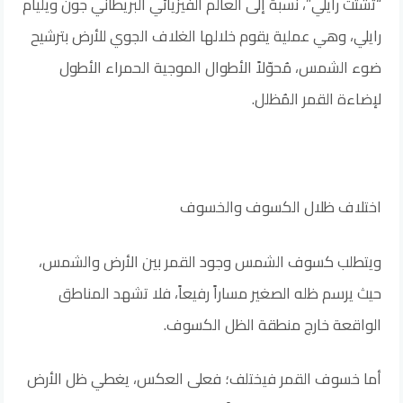
“تشتت رايلي”، نسبة إلى العالم الفيزيائي البريطاني جون ويليام
رايلي، وهي عملية يقوم خلالها الغلاف الجوي للأرض بترشيح
ضوء الشمس، مُحوّلاً الأطوال الموجية الحمراء الأطول
لإضاءة القمر المُظلل.
اختلاف ظلال الكسوف والخسوف
ويتطلب كسوف الشمس وجود القمر بين الأرض والشمس،
حيث يرسم ظله الصغير مساراً رفيعاً، فلا تشهد المناطق
الواقعة خارج منطقة الظل الكسوف.
أما خسوف القمر فيختلف؛ فعلى العكس، يغطي ظل الأرض