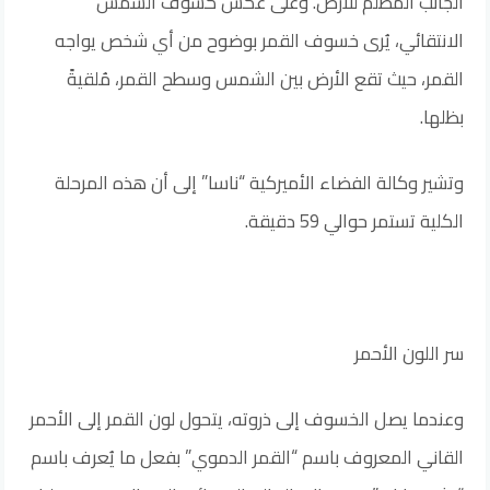
الجانب المظلم للأرض. وعلى عكس كسوف الشمس
الانتقائي، يُرى خسوف القمر بوضوح من أي شخص يواجه
القمر، حيث تقع الأرض بين الشمس وسطح القمر، مُلقيةً
بظلها.
وتشير وكالة الفضاء الأميركية “ناسا” إلى أن هذه المرحلة
الكلية تستمر حوالي 59 دقيقة.
سر اللون الأحمر
وعندما يصل الخسوف إلى ذروته، يتحول لون القمر إلى الأحمر
القاني المعروف باسم “القمر الدموي” بفعل ما يُعرف باسم