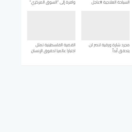
السياحة العلاجية #عاجل
وافرة إلى “السوق المركزي”
مجرد شارة ورقية لنصر لن
القضية الفلسطينية تمثل
يتحقق أبداً
اختبارا عالميا لحقوق الإنسان