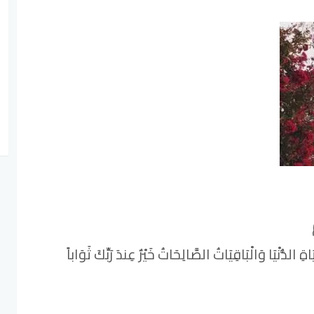
اةِ الدُّنْيَا وَالْبَاقِيَاتُ الصَّالِحَاتُ خَيْرٌ عِندَ رَبِّكَ ثَوَاباً