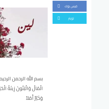
فيس بوك
تويتر
بسم الله الرحمن الرحيم
الْمَالُ وَالْبَنُونَ زِينَةُ الْحَيَ
وَخَيْرٌ أَمَلاً