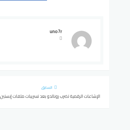
uno7r
السابق
الإشاعات الرقمية تضرب رونالدو بعد تسريبات ملفات إبستين