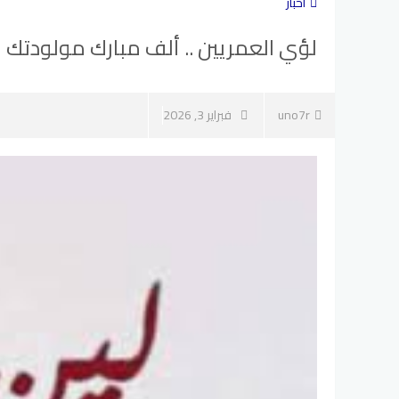
أخبار
لؤي العمريين .. ألف مبارك مولودتك ل
uno7r
فبراير 3, 2026