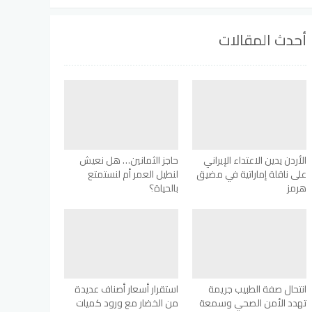
أحدث المقالات
الأردن يدين الاعتداء الإيراني
حاجز الثمانين… هل نعيش
على ناقلة إماراتية في مضيق
لنطيل العمر أم لنستمتع
هرمز
بالحياة؟
انتحال صفة الطبيب جريمة
استقرار أسعار أصناف عديدة
تهدد الأمن الصحي وسمعة
من الخضار مع ورود كميات