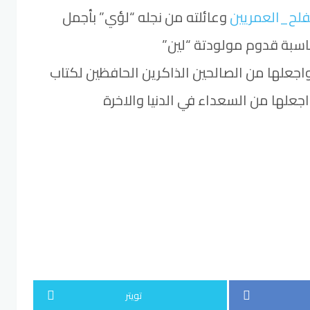
لح_العمريين
وعائلته من نجله “لؤي” بأجمل
ناسبة قدوم مولودتة “لين”
آ واجعلها من الصالحين الذاكرين الحافظين لكتاب
 واجعلها من السعداء في الدنيا والاخرة
تويتر