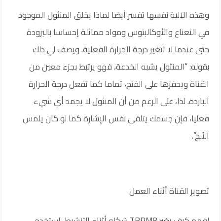
وهذه الآلية نفسها تفسر أيضا لماذا يخلق المنثول الموجود
في النعناع والأوكالبتوس ومواد مماثلة إحساسا بالبرودة
حتى عندما لا تتغير درجة الحرارة الفعلية. ويصف لي ذلك
بقوله: “المنثول يشبه الخدعة، فهو يرتبط بجزء معين من
القناة ويحفزها على الفتح، تماما كما تفعل درجة الحرارة
الباردة. لذا، على الرغم من أن المنثول لا يجمد أي شيء
فعليا، فإن جسمك يتلقى نفس الإشارة كما لو كان يلمس
الثلج”.
تصوير القناة أثناء العمل
لفهم كيف يغير TRPM8 شكله أثناء التنشيط، استخدم