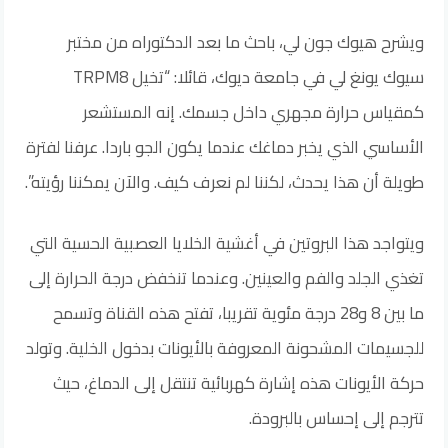
ويشرح هيوك جون لي، باحث ما بعد الدكتوراه من مختبر
سيوك يونغ لي في جامعة ديوك، قائلا: “تخيل TRPM8
كمقياس حرارة مجهري داخل جسمك. إنه المستشعر
الأساسي الذي يخبر دماغك عندما يكون الجو باردا. عرفنا لفترة
طويلة أن هذا يحدث، لكننا لم نعرف كيف. والآن يمكننا رؤيته”.
ويتواجد هذا البروتين في أغشية الخلايا العصبية الحسية التي
تغذي الجلد والفم والعينين. وعندما تنخفض درجة الحرارة إلى
ما بين 8 و28 درجة مئوية تقريبا، تفتح هذه القناة وتسمح
للجسيمات المشحونة المعروفة بالأيونات بدخول الخلية. وتولد
حركة الأيونات هذه إشارة كهربائية تنتقل إلى الدماغ، حيث
تترجم إلى إحساس بالبرودة.