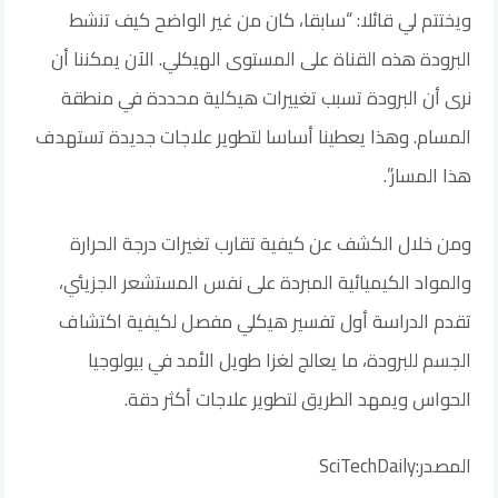
ويختتم لي قائلا: “سابقا، كان من غير الواضح كيف تنشط
البرودة هذه القناة على المستوى الهيكلي. الآن يمكننا أن
نرى أن البرودة تسبب تغييرات هيكلية محددة في منطقة
المسام. وهذا يعطينا أساسا لتطوير علاجات جديدة تستهدف
هذا المسار”.
ومن خلال الكشف عن كيفية تقارب تغيرات درجة الحرارة
والمواد الكيميائية المبردة على نفس المستشعر الجزيئي،
تقدم الدراسة أول تفسير هيكلي مفصل لكيفية اكتشاف
الجسم للبرودة، ما يعالج لغزا طويل الأمد في بيولوجيا
الحواس ويمهد الطريق لتطوير علاجات أكثر دقة.
المصدر:SciTechDaily