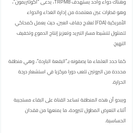
وهناك دواء واحد يستهدف TRPM8، يدعى “أكولتريمون”،
وهو قطرات عين معتمدة من إدارة الغذاء والدواء
الأمريكية (FDA) لعلاج جفاف العين، حيث يعمل كمحاكي
للمنثول لتنشيط مسار التبريد وتعزيز إنتاج الدموع وتخفيف
التهيج.
كما حدد العلماء ما يصفونه بـ”البقعة الباردة”، وهي منطقة
محددة من البروتين تلعب دورا مركزيا في استشعار درجة
الحرارة.
ويبدو أن هذه المنطقة تساعد القناة على البقاء مستجيبة
أثناء التعرض المطول للبرودة، ما يمنعها من فقدان
الحساسية.