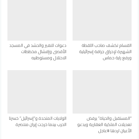
القسام تكشف صاحب اللقطة
دعوات للنفير والحشد في المسجد
الشهيرة لإحراق جرافة إسرائيلية
الأقصى وإفشال مخططات
ورفع راية حماس
الاحتلال ومستوطنيه
“المستقبل والحياة” يرفض
الولايات المتحدة و”إسرائيل” خسرتا
تعديلات الملكية العقارية ويدعو
الحرب بينما خرجت إيران منتصرة
الأعيان لردها #عاجل