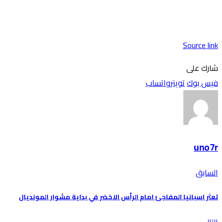
Source link
شارك على
فيس بوك
تويتر
واتساب
uno7r
السابق
تعثر اسبانيا المفاجئ امام الرأس الاخضر في بداية مشوار المونديال
التالي