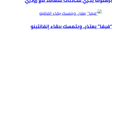
برشلونة يجري محادثات للتعاقد مع رودري
“فيفا” يعتذر.. ويتمسك ببقاء إنفانتينو