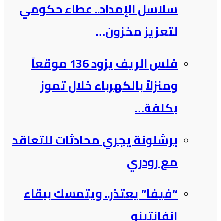
سلاسل الإمداد.. عطاء حكومي
لتعزيز مخزون…
فلس الريف يزود 136 موقعاً
ومنزلاً بالكهرباء خلال تموز
بكلفة…
برشلونة يجري محادثات للتعاقد
مع رودري
“فيفا” يعتذر.. ويتمسك ببقاء
إنفانتينو