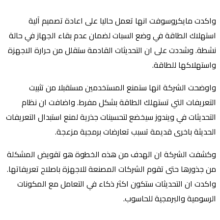
واكدت مايكروسوفت انها تعمل حاليا على اعادة تصميم آلية
استهلاك الطاقة في وضع السبات لضمان عدم بقاء الجهاز في حالة
نشطة. وشددت على ان التحديثات القادمة ستقلل من حرارة الاجهزة
واستهلاكها للطاقة.
واوضحت الشركة انها ستمنع المستخدمين مستقبلا من تثبيت
التعريفات التي تستهلك الطاقة بشكل مفرط. واضافت ان نظام
التحديثات في ويندوز سيخضع لتحسينات جذرية لمنع استبدال التعريفات
الحديثة باخرى قديمة تسبب تعارضات برمجية مزعجة.
وكشفت الشركة ان الهدف من هذه الخطوة هو تقويض المشكلة
من جذورها حتى تقوم الشركات المصنعة للاجهزة باصلاح تعريفاتها.
واكدت ان التحديثات ستكون اكثر ذكاء في التعامل مع المكونات
الرسومية والبرمجية للحاسوب.