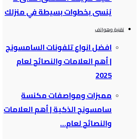
يُنسى بخطوات بسيطة في منزلك
تقنية وهواتف
افضل انواع تلفونات السامسونج​
| أهم العلامات والنصائح لعام
2025
مميزات ومواصفات مكنسة
سامسونج الذكية​ | أهم العلامات
والنصائح لعام…