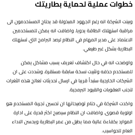
خطوات عملية لحماية بطاريتك
وبينت الشركة انه رغم الجهود المبذولة قد يحتاج المستخدمون الى
مراقبة استهلاك الطاقة يدويا. واضافت انه يمكن للمستخدمين
الاعتماد على مدير المهام في النظام لرصد البرامج التي تستهلك
البطارية بشكل غير طبيعي.
واوضحت انه في حال اكتشاف تعريف يسبب مشاكل يمكن
للمستخدم حذفه وتثبيت نسخة سابقة مستقرة. وشددت على ان
الشركات الخارجية ستبدأ قريبا في ارسال تحديثات تعالج هذه الثغرات
لتجنب العقوبات والقيود البرمجية.
واكدت الشركة في ختام توضيحاتها ان تحسين تجربة المستخدم هو
اولوية قصوى. واضافت ان النظام سيصبح اكثر قدرة على ادارة
الموارد بكفاءة عالية مما يطيل من عمر البطارية ويحسن الاداء
العام للحواسيب.