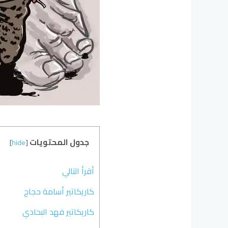
جدول المحتويات
]
hide
[
أقرأ التالي
كاريكاتير أسامة حجاج
كاريكاتير فهد البحادي