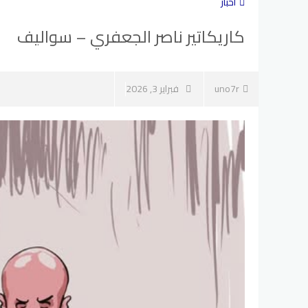
أخبار
كاريكاتير ناصر الجعفري – سواليف
uno7r
فبراير 3, 2026