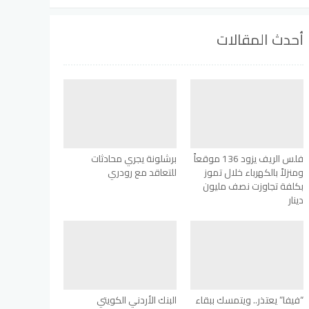
أحدث المقالات
فلس الريف يزود 136 موقعاً
برشلونة يجري محادثات
ومنزلاً بالكهرباء خلال تموز
للتعاقد مع رودري
بكلفة تجاوزت نصف مليون
دينار
“فيفا” يعتذر.. ويتمسك ببقاء
البنك الأردني الكويتي