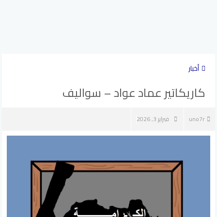
أخبار
كاريكاتير عماد عواد – سواليف
uno7r
فبراير 3, 2026