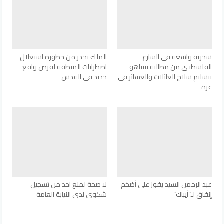
سخرية واسعة في الشارع
الملك يحذر من خطورة استغلال
الفلسطيني من مطالبة نتنياهو
اضطرابات المنطقة لفرض واقع
بتسليم سلاح العائلات والعشائر في
جديد في القدس
غزة
عبد الرحمن السيد يفوز على أضخم
لا صحة لمنع احد من تسجيل
إنفاق لـ”أيباك”
شكوى لدى النيابة العامة