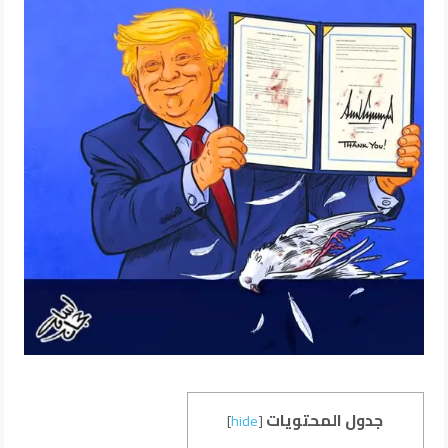
جدول المحتويات
]
hide
[