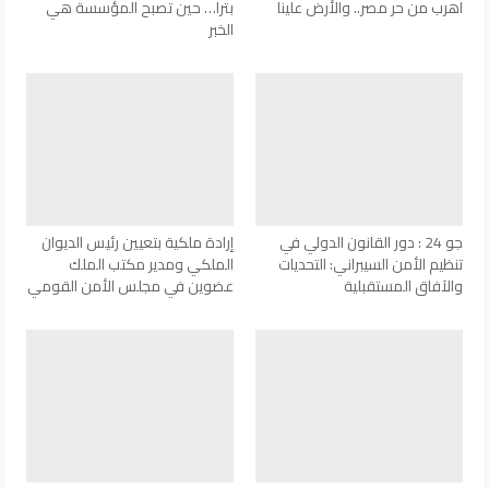
اهرب من حر مصر.. والأرض علينا
بترا… حين تصبح المؤسسة هي
الخبر
جو 24 : دور القانون الدولي في
إرادة ملكية بتعيين رئيس الديوان
تنظيم الأمن السيبراني: التحديات
الملكي ومدير مكتب الملك
والآفاق المستقبلية
عضوين في مجلس الأمن القومي