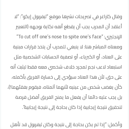
وقال كاراغر في تصريحات نشرها موقع “ليفربول إيكو”: “لا
أعتقد أن المدرب يجب أن يقطع أنفه نكاية بوجهه (التعبير
الإنجليزي: “To cut off one’s nose to spite one’s face”
ومعناه المباشر هنا: لا ينبغي للمدرب أن يتخذ قرارات مبنية
على العناد، أو الكبرياء، أو تصفية الحسابات الشخصية مثل
استبعاد لاعب نجم لمجرد خلاف شخصي معه فقط ليثبت أنه
على حق، لأن هذا العناد سيؤدي إلى خسارة الفريق بأكمله،
كأن يغضب شخص من عينيه لأنهما آلمتاه، فيقوم بفقئهما!)،
بل يجب عليه دائما أن يفعل ما يمنح الفريق أفضل فرصة
لتحقيق نتيجة إيجابية إذا كان بحاجة إلى نتيجة إيجابية”.
وأكمل: “إذا لم يكن بحاجة إلى نتيجة وكان ليفربول قد تأهل