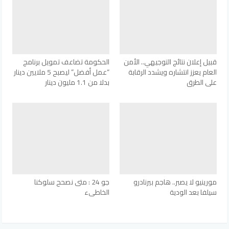
قبيل إعلان نتائج التوجيهي.. الأمن
الحكومة تضاعف تمويل برنامج
العام يعزز انتشاره ويشدد الرقابة
“عمل أفضل” ليصبح 5 ملايين دينار
على الطرق
بدلا من 1.1 مليون دينار
مورينيو لا يصبر.. هاجم بيرنادرو
جو 24 : متى نصحح سلوكنا
سيلفا بعد الودية
الخاطىء