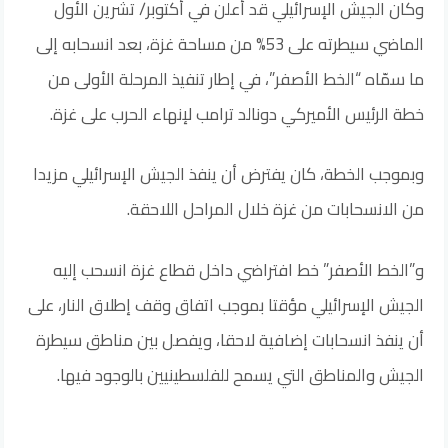
وكان الجيش الإسرائيلي قد أعلن في أكتوبر/ تشرين الأول
الماضي سيطرته على 53% من مساحة غزة، بعد انسحابه إلى
ما سمّاه “الخط الأصفر”، في إطار تنفيذ المرحلة الأولى من
خطة الرئيس الأميركي دونالد ترامب لإنهاء الحرب على غزة.
وبموجب الخطة، كان يفترض أن ينفذ الجيش الإسرائيلي مزيدا
من الانسحابات من غزة خلال المراحل اللاحقة.
و”الخط الأصفر” خط افتراضي داخل قطاع غزة انسحب إليه
الجيش الإسرائيلي مؤقتا بموجب اتفاق وقف إطلاق النار، على
أن ينفذ انسحابات إضافية لاحقا، ويفصل بين مناطق سيطرة
الجيش والمناطق التي يسمح للفلسطينيين بالوجود فيها.