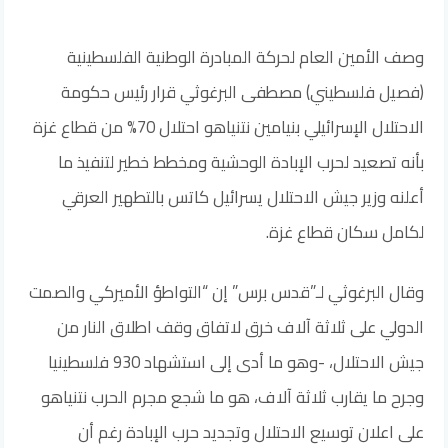
وصف الأمين العام لحركة المبادرة الوطنية الفلسطينية
(فصيل فلسطيني) مصطفى البرغوثي قرار رئيس حكومة
الاحتلال الإسرائيلي بنيامين نتنياهو احتلال 70‎% من قطاع غزة
بأنه تصعيد لحرب الإبادة الوحشية ومخطط خطير لتنفيذ ما
أعلنه وزير جيش الاحتلال يسرائيل كاتس بالتطهير العرقي
لكامل سكان قطاع غزة.
وقال البرغوثي لـ”قدس برس” إن “التواطؤ الأميركي والصمت
الدولي على ثلاثة آلاف خرق لاتفاق وقف اطلاق النار من
جيش الاحتلال، -وهو ما أدى إلى استشهاد 930 فلسطينيا
وجرح ما يقارب ثلاثة آلاف، هو ما شجع مجرم الحرب نتنياهو
على اعلان توسيع الاحتلال وتجديد حرب الإبادة رغم أن