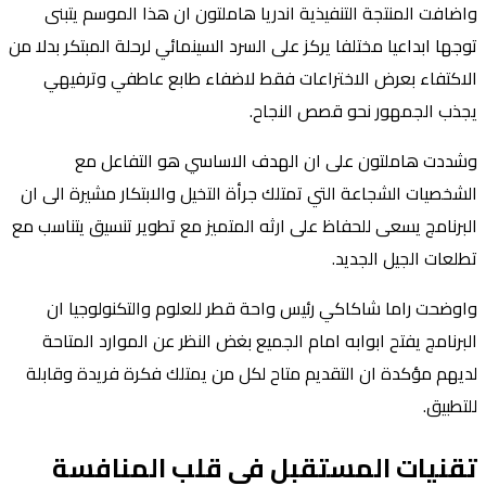
واضافت المنتجة التنفيذية اندريا هاملتون ان هذا الموسم يتبنى
توجها ابداعيا مختلفا يركز على السرد السينمائي لرحلة المبتكر بدلا من
الاكتفاء بعرض الاختراعات فقط لاضفاء طابع عاطفي وترفيهي
يجذب الجمهور نحو قصص النجاح.
وشددت هاملتون على ان الهدف الاساسي هو التفاعل مع
الشخصيات الشجاعة التي تمتلك جرأة التخيل والابتكار مشيرة الى ان
البرنامج يسعى للحفاظ على ارثه المتميز مع تطوير تنسيق يتناسب مع
تطلعات الجيل الجديد.
واوضحت راما شاكاكي رئيس واحة قطر للعلوم والتكنولوجيا ان
البرنامج يفتح ابوابه امام الجميع بغض النظر عن الموارد المتاحة
لديهم مؤكدة ان التقديم متاح لكل من يمتلك فكرة فريدة وقابلة
للتطبيق.
تقنيات المستقبل في قلب المنافسة