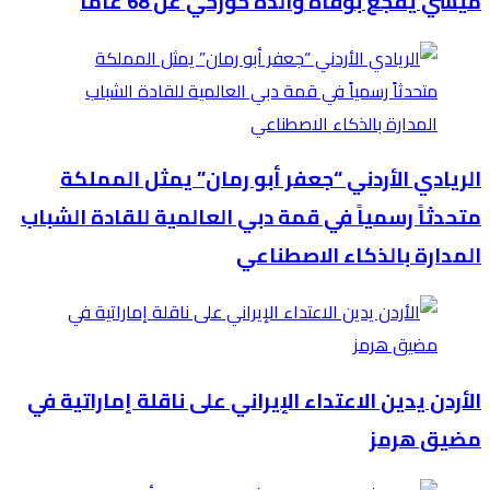
ميسي يفجع بوفاة والده خورخي عن 68 عاماً
الريادي الأردني “جعفر أبو رمان” يمثل المملكة
متحدثاً رسمياً في قمة دبي العالمية للقادة الشباب
المدارة بالذكاء الاصطناعي
الأردن يدين الاعتداء الإيراني على ناقلة إماراتية في
مضيق هرمز