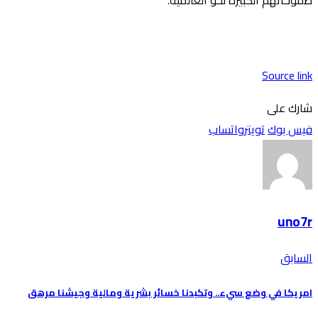
Source link
شارك على
فيس بوك
تويتر
واتساب
uno7r
السابق
امريكا في وضع سيء.. وتكبدنا خسائر بشرية ومالية وجيشنا مرهق