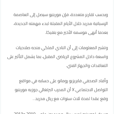
وبحسب تقارير متعددة، فإن مورينيو سيصل إلى العاصمة
الإسبانية مدريد خلال الأيام المقبلة لبدء مهمته الجديدة،
بعدما أنهى موسمه الأخير مع بنفيكا.
وتشير المعلومات إلى أن النادي الملكي منحه صلاحيات
واسعة داخل المشروع الرياضي المقبل، بما يشمل التأثير على
التعاقدات والجهاز الفني.
وأفاد الصحفي فابريزيو رومانو على حسابه في مواقع
التواصل الاجتماعي X أن المدرب البرتغالي جوزيه مورينيو
وقع عقدا لمدة ثلاث سنوات مع ريال مدريد. .
وسبق لمورينيو تدريب ريال مدريد بين عامي 2010 و2013،