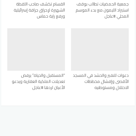
جمعية الحمضيات تطالب بوقف
القسام تكشف صاحب اللقطة
استيراد الليمون مع بدء الموسم
الشهيرة لإحراق جرافة إسرائيلية
المحلي #عاجل
ورفع راية حماس
دعوات للنفير والحشد في المسجد
“المستقبل والحياة” يرفض
الأقصى وإفشال مخططات
تعديلات الملكية العقارية ويدعو
الاحتلال ومستوطنيه
الأعيان لردها #عاجل