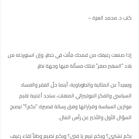
كتب د. محمد العزة –
إذا صنعت رغيفك من قمحك فأنت في خطر، وإن استوردته من
بلاد “السفير صفر” فتلك مسألة فيها وجهة نظر.
وبعيداً عن المثالية والطوباوية، أينما حلّ الفقر والفساد
السياسي والفكر النيوليبرالي المنفلت، ستجد أغلبية تقيم
موازين السياسة وقراراتها وفق رسالة قصيرة: “بكم؟” ليصبح
السؤال الأول والأخير عن رأس المال.
بكم تشتري؟ وبكم تبيع يا فتى؟ وبكم تضيع وطناً لقاء رغيف