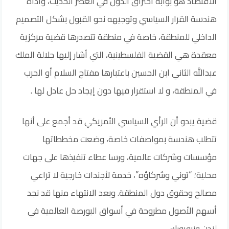
الاقتصاد هو بوابة اختراق الدول في العصر الحديث، وأداة
هندسة القرار السياسي وتوجيهه نحو القبول بشكل التصميم
الداخلي للمنطقة، خاصة في منطقة تتصدرها قضية مركزية
معقدة هي القضية الفلسطينية، التي أشار إليها جلالة الملك
عبدالله الثاني ابن الحسين باعتبارها مفتاح السلام أو الحرب
في المنطقة، و لا استقرار فيها دون إيجاد حل عادل لها .
قضية يبدو أن الرأي السياسي الأمريكي قد أجمع على أنها
تتطلب هندسة بمواصفات خاصة، وضعت مخططاتها
مؤسسات وشركات عالمية، ورسا عطاء تنفيذها على جهات
محلية؛ “توني وشركاؤه”، خدمة لأجندات خارجية لا تراعي
مصالح وحقوق دول المنطقة. وبعد الانتهاء منها قد نجد
أسهم الأصول مطروحة في أسواق البورصة العالمية في
لندن ونيويورك.