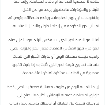
علاقة لا تحكمها الصداقة أو دفء المجاملة، وإنما لغة
الأرقام والمؤشرات. فالصندوق يرصد مواطن الخلل
والتشوهات في نهج الحكومات، ويقدم ملاحظاته وتوصياته،
ثم يأتي دور الحكومة في إيجاد الحلول والبدائل المناسبة.
أما النمو الاقتصادي الذي لا ينعكس أثراً ملموساً على حياة
المواطن، فهو انعكاس لاقتصاد قصير النظر والرؤية، تبقى
برامجه حبيسة صفحات الورق أو نشرات الأخبار التي تتحدث
عنه، فلا تساوي قيمة الحبر الذي كُتبت به إذا بقيت نتائجها
محصورة في قطاعات محتكرة تملكها فئة محددة.
إن ما نلمسه اليوم من ظروف معيشية صعبة يستدعي خطط
طوارئ اقتصادية حقيقية للإنعاش، أكثر مما يحتاج إلى
تصريحات تتحدث عن إشادات أو توصيات خارجية. ولعل تجارب