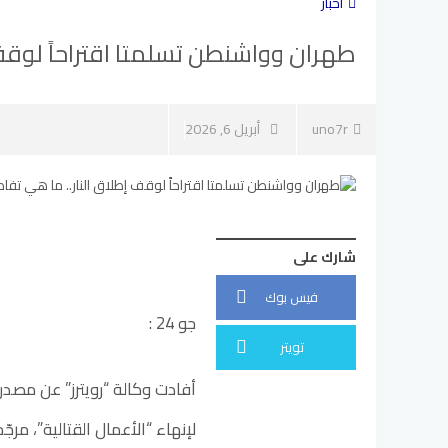
أخبار
طهران وواشنطن تسلمتا اقتراحاً لوقف
uno7r
أبريل 6, 2026
شارك على
فيس بوك
جو 24 :
تويتر
أفادت وكالة “رويترز” عن مصدر م
لإنهاء “الأعمال القتالية”، مرجّ