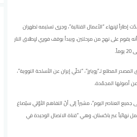
ت إطاراً لإنهاء “الأعمال القتالية”، وجرى تسليمه لطهران
نه يقوم على نهج من مرحلتين، ويبدأ بوقف فوري لإطلاق النار
لمصدر المطلع لـ”رويترز”، “تخلّي إيران عن الأسلحة النووية”،
عن أصولها المجمّدة.
جميع العناصر اليوم”، مشيراً إلى أنّ التفاهم الأوّلي سيُصاغ
نهائياً عبر باكستان، وهي “قناة الاتصال الوحيدة في