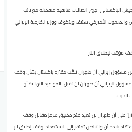
لجيش الباكستاني أجرى اتصالات هاتفية منفصلة مع نائب
والمبعوث الأميركي ستيف ويتكوف ووزير الخارجية الإيراني
ف مؤقت لإطلاق النار
ن مسؤول إيراني أنّ طهران تلقّت مقترح باكستان بشأن وقف
سؤول الإيراني أنّ طهران لن تقبل بالمواعيد النهائية أو
 الحرب.
يترز” على أنّ طهران لن تعيد فتح مضيق هرمز مقابل وقف
 اعتقاد بلاده أنّ واشنطن تفتقر إلى الاستعداد لوقف إطلاق نار