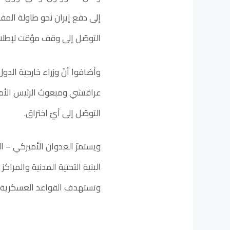
إلى دفع إيران نحو طاولة المف
التوصّل إلى وقف مؤقت لإطلاق ال
وأضافوا أنّ وزراء خارجية الدول
عراقتشي ومبعوث الرئيس الأمي
التوصّل إلى أيّ اختراق.
ويستمرّ العدوان الأميركي – الإ
وتستهدف القواعد العسكرية ال