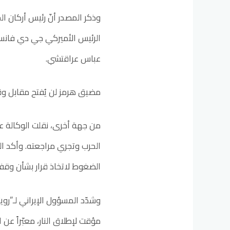
وذكر المصدر أنّ رئيس أركان ا
الرئيس الأميركي جي دي فانس 
عباس عراقتشي.
مضيق هرمز لن يُفتح مقابل وق
من جهة أخرى، نقلت الوكالة ع
الحرب وتجري مراجعته. وأكد الم
الضغوط لاتخاذ قرار بشأن وقف
وشدّد المسؤول الإيراني لـ”رو
مؤقت لإطلاق النار، معبّراً عن