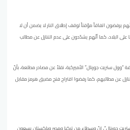
ّهم يرفضون اتفاقاً مؤقتاً لوقف إطلاق النار لا يضمن أن لا
ا على البلاد، كما أنّهم يشدّدون على عدم التنازل عن مطالب
“وول ستريت جورنال” الأميركية، نقلاً عن مصادر مطلعة، بأنّ
لتنازل عن مطالبهم، كما رفضوا اقتراح فتح مضيق هرمز مقابل
يت جورنال”، إنّ وسطاء من تركيا ومصر وباكستان يسعون