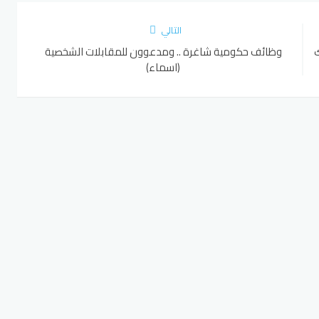
التالي
ك
وظائف حكومية شاغرة .. ومدعوون للمقابلات الشخصية
(اسماء)