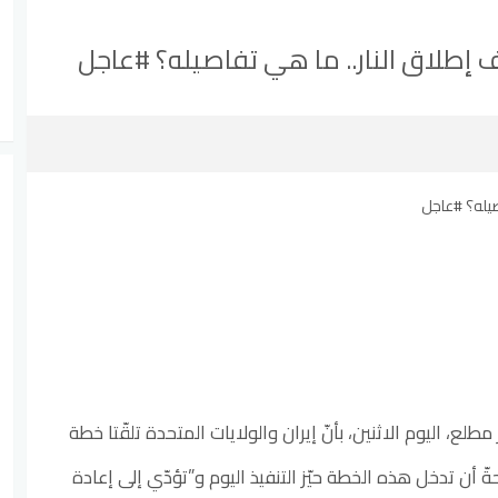
 إطلاق النار.. ما هي تفاصيله؟ #عاجل
طلع، اليوم الاثنين، بأنّ إيران والولايات المتحدة تلقّتا خطة
حةّ أن تدخل هذه الخطة حيّز التنفيذ اليوم و”تؤدّي إلى إعادة