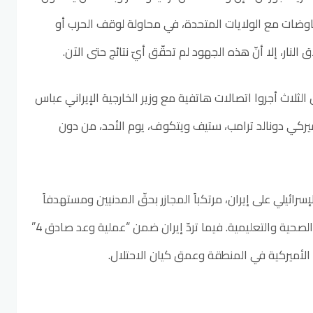
اوضات مع الولايات المتحدة، في محاولة لوقف الحرب أو
نار، إلا أنّ هذه الجهود لم تحقّق أيّ نتائج حتى الآن.
 الثلاث أجروا اتصالات هاتفية مع وزير الخارجية الإيراني عباس
ركي دونالد ترامب، ستيف ويتكوف، يوم الأحد، من دون
سرائيلي على إيران، مرتكباً المجازر بحقّ المدنيين ومستهدفاً
البنية التحتية المدنية والمراكز الصحية والتعليمية. فيما تردّ إيران ضمن “عملية وعد صادق 4”
أميركية في المنطقة وعمق كيان الاحتلال.