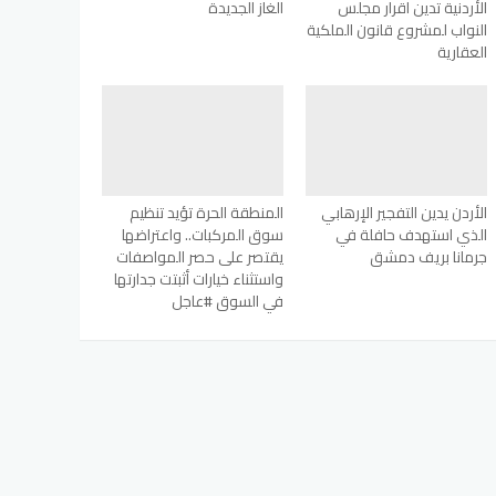
الأردنية تدين اقرار مجلس
الغاز الجديدة
النواب لمشروع قانون الملكية
العقارية
الأردن يدين التفجير الإرهابي
المنطقة الحرة تؤيد تنظيم
الذي استهدف حافلة في
سوق المركبات.. واعتراضها
جرمانا بريف دمشق
يقتصر على حصر المواصفات
واستثناء خيارات أثبتت جدارتها
في السوق #عاجل