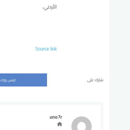
الأردني.
Source link
شارك على
فيس بوك
uno7r