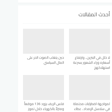
أحدث المقالات
لا خلل في البنزين.. وارتفاع
حين يتغلب الصوت الحر على
أسعاره وراء الشعور بسرعة
المال السياسي
استهلاكهج
لمواجهة اضطرابات محتملة
فلس الريف يزود 136 موقعاً
في سلاسل الإمداد.. عطاء
ومنزلاً بالكهرباء خلال تموز