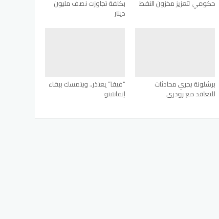
حكومي لتعزيز مخزون النفط
بكلفة تجاوزت نصف مليون
دينار
برشلونة يجري محادثات
“فيفا” يعتذر.. ويتمسك ببقاء
للتعاقد مع رودري
إنفانتينو