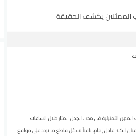
يب الممثلين يكشف الحقيقة
لمهن التمثيلية في مصر، الجدل المثار خلال الساعات
نان الكبير عادل إمام، نافياً بشكل قاطع ما تردد على مواقع