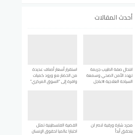
أحدث المقالات
انتحال صفة الطبيب جريمة
استقرار أسعار أصناف عديدة
تهدد الأمن الصحي وسمعة
من الخضار مع ورود كميات
السياحة العلاجية #عاجل
وافرة إلى “السوق المركزي”
مجرد شارة ورقية لنصر لن
القضية الفلسطينية تمثل
يتحقق أبداً
اختبارا عالميا لحقوق الإنسان