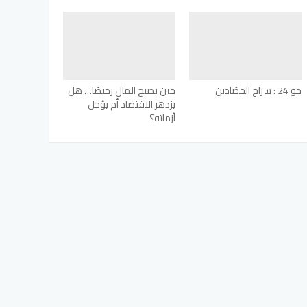
جو 24 : سِراج الحصّادين
حين يصبح المال رخيصًا… هل
يزدهر الاقتصاد أم يؤجل
أزماته؟