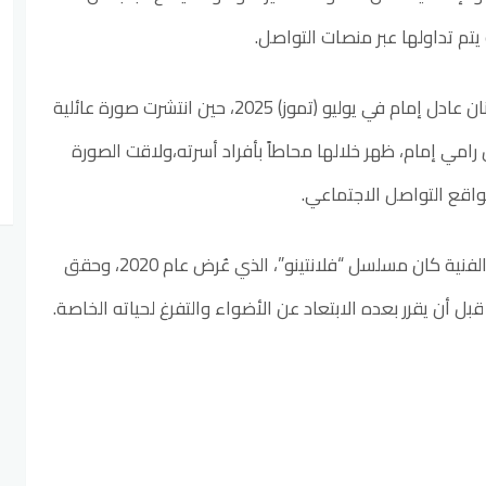
 يتم تداولها عبر منصات التواصل.
وكان الظهور العلني الأخير للفنان عادل إمام في يوليو (تموز) 2025، حين انتشرت صورة عائلية
مي إمام، ظهر خلالها محاطاً بأفراد أسرته،ولاقت الصورة
 مواقع التواصل الاجتماعي.
يذكر أن آخر أعمال عادل إمام الفنية كان مسلسل “فلانتينو”، الذي عُرض عام 2020، وحقق
 أن يقرر بعده الابتعاد عن الأضواء والتفرغ لحياته الخاصة.