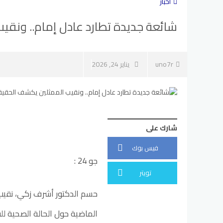
أخبار
شائعة جديدة تطارد عادل إمام.. ونق
uno7r
يناير 24, 2026
شارك على
فيس بوك
جو 24 :
تويتر
حسم الدكتور أشرف زكي، نقيب ا
الماضية حول الحالة الصحية للف