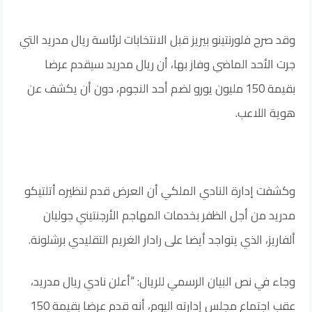
وقد صرح فلورنتينو بيريز قبل الانتخابات لرئاسة ريال مدريد التي
جرت الأحد الماضي وفاز بها، أن ريال مدريد سيقدم عرضا
بقيمة 150 مليون يورو لضم أحد النجوم، دون أن يكشف عن
هوية اللاعب.
وكشفت إدارة النادي الملكي أن العرض قدم لنظيره أتلتيكو
مدريد من أجل الظفر بخدمات المهاجم الأرجنتيني جوليان
ألفاريز، الذي يتواجد أيضا على رادار الغريم التقليدي برشلونة.
وجاء في نص البيان الرسمي للريال: “أعلن نادي ريال مدريد،
عقب اجتماع مجلس إدارته اليوم، أنه قدم عرضا بقيمة 150