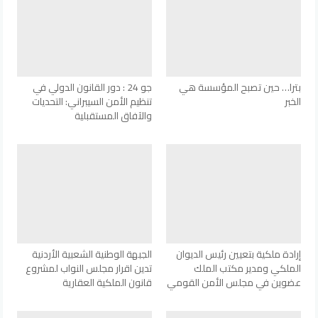
بترا… حين تصبح المؤسسة هي
جو 24 : دور القانون الدولي في
الخبر
تنظيم الأمن السيبراني: التحديات
والآفاق المستقبلية
إرادة ملكية بتعيين رئيس الديوان
الجبهة الوطنية الشعبية الأردنية
الملكي ومدير مكتب الملك
تدين اقرار مجلس النواب لمشروع
عضوين في مجلس الأمن القومي
قانون الملكية العقارية