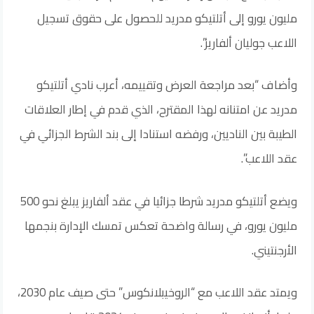
مليون يورو إلى أتلتيكو مدريد للحصول على حقوق تسجيل
اللاعب جوليان ألفاريز”.
وأضاف “بعد مراجعة العرض وتقييمه، أعرب نادي أتلتيكو
مدريد عن امتنانه لهذا المقترح، الذي قدم في إطار العلاقات
الطيبة بين الناديين، ورفضه استنادا إلى بند الشرط الجزائي في
عقد اللاعب”.
ويضع أتلتيكو مدريد شرطا جزائيا في عقد ألفاريز يبلغ نحو 500
مليون يورو، في رسالة واضحة تعكس تمسك الإدارة بنجمها
الأرجنتيني.
ويمتد عقد اللاعب مع “الروخيبلانكوس” حتى صيف عام 2030،