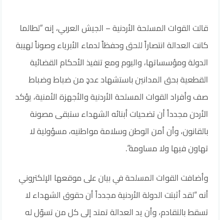
قالت القوات المسلحة الأردنية – الجيش العربي، إنه “لطالما
كانت العدالة انتصاراً للحق وحفظاً لدماء الأبرياء وصوناً لهيبة
الدولة ومؤسساتها، واليوم ومع تنفيذ الأحكام القضائية
القطعية بحق المدانين باستشهاد عددٍ من ضباط وضباط
صف وأفراد القوات المسلحة الأردنية والأجهزة الأمنية، يؤكد
الأردن مجدداً أن تضحيات أبنائه الشهداء ستبقى مصونة
بالقانون، وأن أمن الوطن وسلامة مواطنيه، مسؤولية لا
تهاون فيها ولا مساومة”.
وأضافت القوات المسلحة في بيان على موقعها الإلكتروني
أنه “لقد أثبتت الدولة الأردنية مجدداً أن حقوق الشهداء لا
تسقط بالتقادم، وأن يد العدالة تمتد إلى كل من تسوّل له