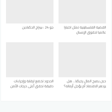
القضية الفلسطينية تمثل اختبارا
جو 24 : سِراج الحصّادين
عالميا لحقوق الإنسان
حين يصبح المال رخيصًا… هل
الحدود تخضع لرقابة وإجراءات
يزدهر الاقتصاد أم يؤجل أزماته؟
دقيقة تحقق أعلى درجات الأمن