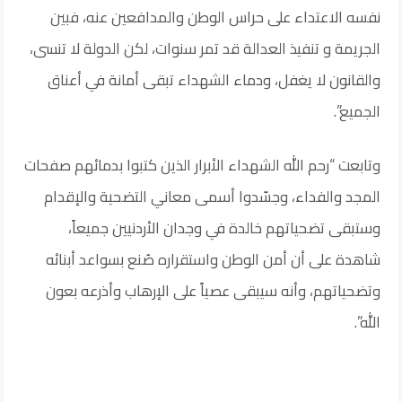
نفسه الاعتداء على حراس الوطن والمدافعين عنه، فبين
الجريمة و تنفيذ العدالة قد تمر سنوات، لكن الدولة لا تنسى،
والقانون لا يغفل، ودماء الشهداء تبقى أمانة في أعناق
الجميع”.
وتابعت “رحم الله الشهداء الأبرار الذين كتبوا بدمائهم صفحات
المجد والفداء، وجسّدوا أسمى معاني التضحية والإقدام
وستبقى تضحياتهم خالدة في وجدان الأردنيين جميعاً،
شاهدة على أن أمن الوطن واستقراره صُنع بسواعد أبنائه
وتضحياتهم، وأنه سيبقى عصياً على الإرهاب وأذرعه بعون
الله”.