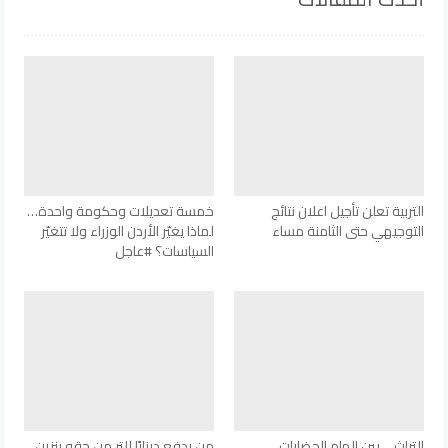
التربية تعلن تأجيل اعلان نتائج
خمسة تعديلات وحكومة واحدة…
التوجيهي حتى الثامنة مساء
لماذا يغيّر الأردن الوزراء ولا تتغيّر
السياسات؟ #عاجل
التراث… بين إلهام الحضارات
من يدفع دينارًا للتر من حقه بنزين