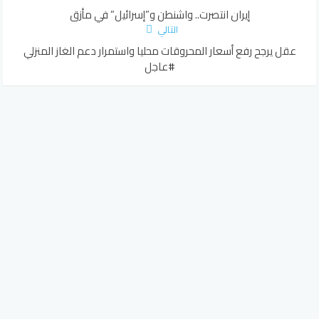
إيران انتصرت.. واشنطن و”إسرائيل” في مأزق
التالي
عقل يرجح رفع أسعار المحروقات محليا واستمرار دعم الغاز المنزلي
#عاجل