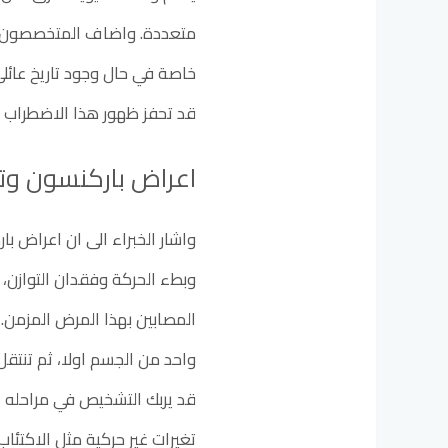
متعددة. واضاف المتخصصون ان ا
خاصة في حال وجود تاريخ عائلي
قد تحفز ظهور هذا الاضطراب 
اعراض باركنسون وت
واشار الخبراء الى ان اعراض 
وبطء الحركة وفقدان التوازن، 
المصابين بهذا المرض المزمن. و
واحد من الجسم اولا، ثم تنتقل 
قد يربك التشخيص في مراحله ا
تغيرات غير حركية مثل الاكتئا