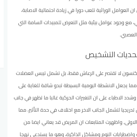
لعوامل الوراثية تلعب دورا في زيادة احتمالية الاصابة،
، مع وجود عوامل بيئية مثل التعرض للمبيدات السامة التي
العصبي.
حديات التشخيص
باركنسون لا تقتصر على الرعاش فقط، بل تشمل تيبس العضلات
مما يجعل الانشطة اليومية البسيطة تبدو شاقة للغاية على
شدد الاطباء على ان التغيرات الحركية غالبا ما تظهر في جانب
تدريجيا لتشمل الجانب الاخر مع اختلاف في حدة التأثير، مما
لاولى. واظهرت المتابعات ان المريض قد يعاني ايضا من
ب واضطرابات النوم ومشاكل الذاكرة، وهو ما يستدعي نهجا