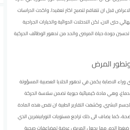
لاعراض قبل ان تتفاقم لتصبح اكثر تعقيدا. واكدت الدراسات
هائي حتى الان، لكن التدخلات الدوائية والخيارات الجراحية
تحسين جودة حياة المرضى والحد من تدهور الوظائف الحركية
تطور المرض
سي وراء الاصابة يكمن في تدهور الخلايا العصبية المسؤولة
الدماغ، وهي مادة كيميائية حيوية تضمن سلاسة الحركة
جسم البشري. وكشفت التقارير الطبية ان نقص هذه المادة
حة، كما يضاف الى ذلك تراجع مستويات النورابينفرين الذي
 ضغط الدم، مما يجعل المريض عرضة لمضاعفات صحية