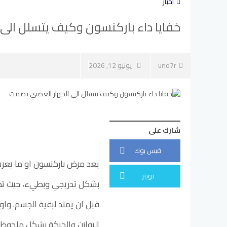
أخبار
خفايا داء باركنسون وكيف يتسلل الى
uno7r
يونيو 12, 2026
شارك على
فيس بوك
يعد مرض باركنسون او ما يعرف
تويتر
بشكل تدريجي وبطيء، حيث تظه
قبل ان يمتد لبقية الجسم. واو
التوازن والحركة بشكل ملحوظ، 