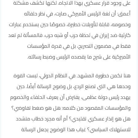
على وجود قرار عسكري بهذا الاتجاه. لكنها تكشف مشكلة
أعمق: أن لغة الرئيس الأميركي صارت، في نظر حلفائه
وخصومه، قابلة لتأويلات خطيرة، خصوصًا حين يستخدم عبارات
كارثية ضد إيران في لحظة حرب أو شبه حرب. فالمسألة لم تعد
فقط في مضمون التصريح، بل في قدرة المؤسسات
الأميركية على شرح ما يقصده الرئيس وضبط رسائله.
هنا تكمن خطورة المشهد. في النظام الدولي، ليست القوة
وحدها هي التي تصنع الردع، بل وضوح الرسالة أيضًا. حين
يهدد رئيس دولة عظمى، يفترض أن يعرف الحلفاء والخصوم
والمؤسسات المقصود من كلامه: هل هو ضغط تفاوضي؟
هل هو إنذار عسكري تقليدي؟ أم أنه مجرد خطاب متشدد
للاستهلاك السياسي؟ غياب هذا الوضوح يجعل الرسالة