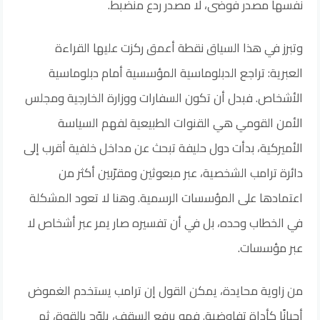
نفسها مصدر فوضى، لا مصدر ردع منضبط.
وتبرز في هذا السياق نقطة أعمق ركزت عليها القراءة
العبرية: تراجع الدبلوماسية المؤسسية أمام دبلوماسية
الأشخاص. فبدل أن تكون السفارات ووزارة الخارجية ومجلس
الأمن القومي هي القنوات الطبيعية لفهم السياسة
الأميركية، بدأت دول حليفة تبحث عن مداخل خلفية أقرب إلى
دائرة ترامب الشخصية، عبر مبعوثين ومقرّبين أكثر من
اعتمادها على المؤسسات الرسمية. وهنا لا تعود المشكلة
في الخطاب وحده، بل في أن تفسيره صار يمر عبر أشخاص لا
عبر مؤسسات.
من زاوية محايدة، يمكن القول إن ترامب يستخدم الغموض
أحيانًا كأداة تفاوضية. فهو يرفع السقف، يلوّح بالقوة، ثم