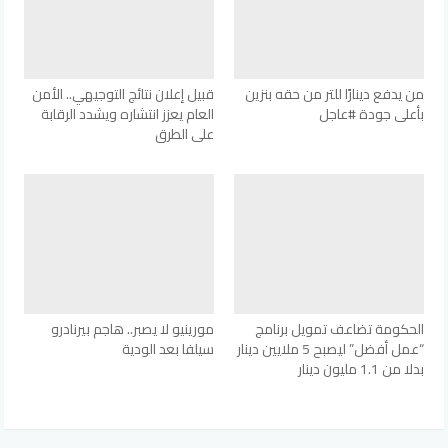
من يدفع دينارًا للتر من حقه بنزين
قبيل إعلان نتائج التوجيهي.. الأمن
بأعلى جودة #عاجل
العام يعزز انتشاره ويشدد الرقابة
على الطرق
الحكومة تضاعف تمويل برنامج
مورينيو لا يصبر.. هاجم بيرنادرو
“عمل أفضل” ليصبح 5 ملايين دينار
سيلفا بعد الودية
بدلا من 1.1 مليون دينار