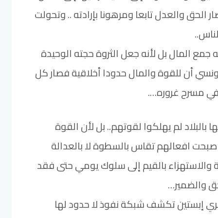
صار الحق والعدل تابعا ومرهونا بإرادته .. وتحولت
لناس..
 جمع المال بل لأنه جعل الثروة حجته الوحيدة
نسي أن للقوة والمال حدودا أخلاقية فصار كل
في مسرح غروره….
ا بالبلاد لم يهلكوا لقوتهم.. بل لأن القوة
صبحت افعالهم تقاس بالسطوة لا بالعدالة
ة والاستهزاء بالقيم إلى سلوك يومي حتى فقد
ق والضمير…
ري إبستين تكشف شبكة نفوذ لا حدود لها