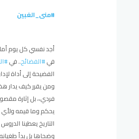
#منى_الغبين
أجد نفسي كل يوم أما
في
#الفضائح
.. في
#ال
الفضيحة إلى أداة لإدا
ومن يقرر كيف يدار هذ
فردي،، بل إثارة مقصو
يحكم وما قيمه ولأي غ
التاريخ يعطينا الدروس 
وضحاها بل بدأ طغيانه 