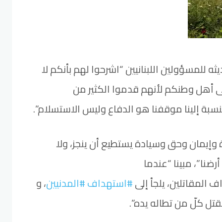
 للمسؤولين اللبنانيين “اشرحوا لهم بأنكم لا
أهل وطنكم لأنهم قدموا الكثير من
نسبة إلينا موقفنا هو الدفاع وليس الاستسلام”.
 وإيمان وحق وسيادة يستطيع أن ينجز، ولا
رضنا”، مبينا “عندما
 المقاتلين، يلجأ إلى
#استهداف
#المدنيين
، و
يقتل كلّ من تطاله يده”.