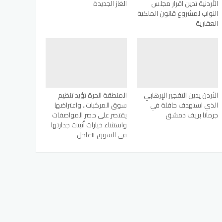
الأردنية تدين اقرار مجلس
الغاز الجديدة
النواب لمشروع قانون الملكية
العقارية
الأردن يدين التفجير الإرهابي
المنطقة الحرة تؤيد تنظيم
الذي استهدف حافلة في
سوق المركبات.. واعتراضها
جرمانا بريف دمشق
يقتصر على حصر المواصفات
واستثناء خيارات أثبتت جدارتها
في السوق #عاجل