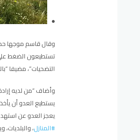
وقال قاسم موجها حديثه
تستطيعون الضغط على 
التضحيات”، مضيفا “بال
وأضاف “من لديه إرادة
يستطيع العدو أن يأخذ أ
يعجز العدو عن استهداف
#المنازل
، والبلديات، و