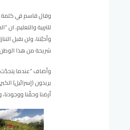
للتربية والتعليم، ان “ا
وأحبّتنا، ولن نقبل الت
شريحة من هذا الوطن، 
وأضاف “عندما يتحدّث 
يريدون (إسرائيل) الكب
أرضنا وحقّنا ووجودنا، و