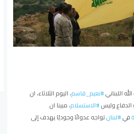
لله اللبناني
#نعيم_قاسم
، اليوم الثلاثاء، ان
الدفاع وليس
#الاستسلام
، مبينا ان
في
#لبنان
تواجه عدوانًا وجوديًا يهدف إلى