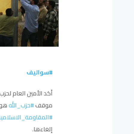
#سواليف
أكد الأمين العام لحزب ا
موقف
#حزب_الله
هو 
#المقاومة_الاسلامية
إلغاءها.