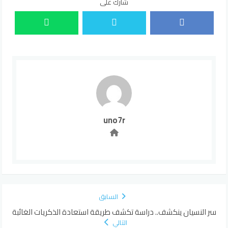
شارك على
uno7r
السابق
سر النسيان ينكشف.. دراسة تكشف طريقة استعادة الذكريات الغائبة
التالي