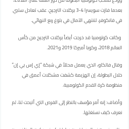
بعدما فازت سويسرا 4-3 بركلات الترجيح، عقب تعادل سلبي
في فانكوفر، لتنتهي الآمال في بلوغ ربع النهائي.
وكانت كولومبيا قد خرجت أيضاً بركلات الترجيح من كأس
العالم 2018، وكوبا أميركا 2019 و2021.
وقال فالكاو، الذي يعمل محللاً في شبكة “إي إس بي إن”
خلال البطولة، إن الهزيمة كشفت مشكلات أعمق في
منظومة كرة القدم الكولومبية.
وأضاف: إنه أمر مؤسف بالنظر إلى الفرص التي أتيحت لنا، لم
نعرف كيف نستغلها.