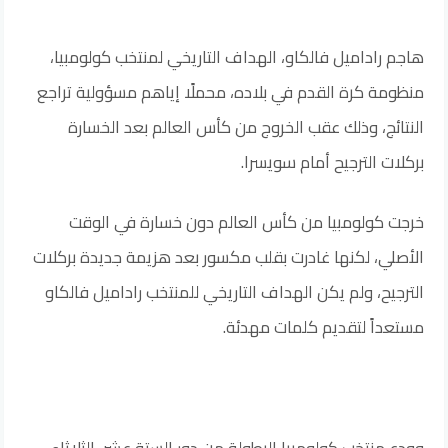
هاجم راداميل فالكاو، الهداف التاريخي لمنتخب كولومبيا،
منظومة كرة القدم في بلاده، محملًا إياهم مسؤولية تراجع
النتائج، وذلك عقب الخروج من كأس العالم بعد الخسارة
بركلات الترجيح أمام سويسرا.
خرجت كولومبيا من كأس العالم دون خسارة في الوقت
الأصلي، لكنها غادرت بقلب مكسور بعد هزيمة جديدة بركلات
الترجيح، ولم يكن الهداف التاريخي للمنتخب راداميل فالكاو
مستعداً لتقديم كلمات مهدئة.
وودع منتخب كولومبيا البطولة من دور الستة عشر، الثلاثاء،