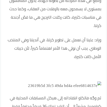
وتابع: في هذه المرحلة من بطولة كهذه، يكون المنافسون
بمستوى لا يسمحون معه بالإفلات من العقاب، وكما حدث
في مناسبات كثيرة، كانت ركلات الترجيح هي ما قصّ أجنحة
كرتنا.
وزاد: علينا أن نعمل على تطوير كرتنا، في أنديتنا وفي المنتخب
الوطني. يجب أن نولي هذا الأمر اهتماماً كبيراً، لأن خيبات
الأمل كانت كثيرة.
ثم وجَّه فالكاو انتقاداته إلى هيكل المسابقات المحلية في
كولومبيا، مشيراً إلى أن البلاد تملك 36 فريقاً محترفاً فقط،