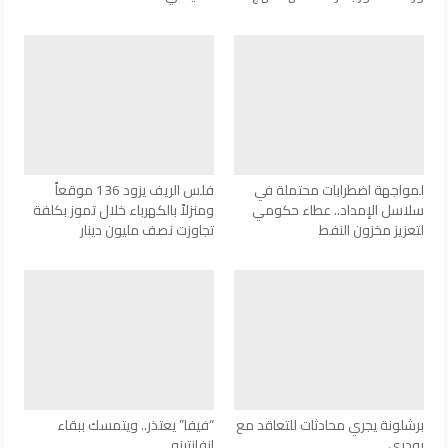
لمواجهة اضطرابات محتملة في
فلس الريف يزود 136 موقعاً
سلاسل الإمداد.. عطاء حكومي
ومنزلاً بالكهرباء خلال تموز بكلفة
لتعزيز مخزون النفط
تجاوزت نصف مليون دينار
برشلونة يجري محادثات للتعاقد مع
“فيفا” يعتذر.. ويتمسك ببقاء
رودري
إنفانتينو