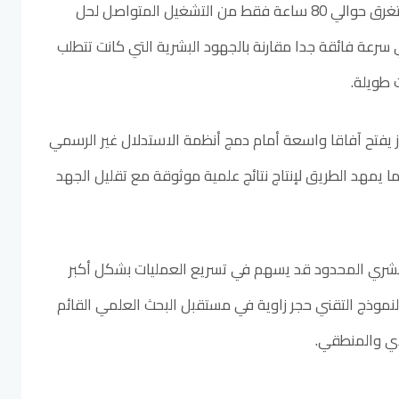
وكشفت التجارب أن النظام استغرق حوالي 80 ساعة فقط من التشغيل المتواصل لحل
رعة فائقة جدا مقارنة بالجهود البشرية التي كانت تتطلب
 طويلة.
ز يفتح آفاقا واسعة أمام دمج أنظمة الاستدلال غير الرسمي
 يمهد الطريق لإنتاج نتائج علمية موثوقة مع تقليل الجهد
البشري المحدود قد يسهم في تسريع العمليات بشكل أكبر
نموذج التقني حجر زاوية في مستقبل البحث العلمي القائم
دي والمنطقي.