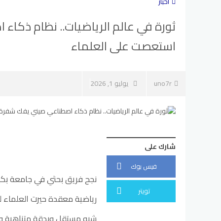
أخبار
ثورة في عالم الرياضيات.. نظام ذك
استعصت على العلماء
uno7r
يوليو 1, 2026
شارك على
فيس بوك
نجح فريق بحثي في جامعة بكي
تويتر
رياضية معقدة حيرت العلماء ل
شبه مستقل وبدقة متناهية و