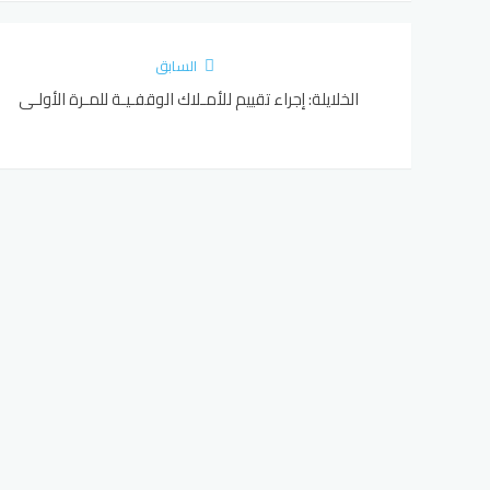
السابق
الخلايلة: إجراء تقييم للأمـلاك الوقفـيـة للمـرة الأولـى