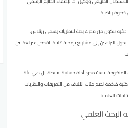
للاستدلال الطبيعي ووكيل آخر لإضفاء الطابع الرسمي
خطوة رياضية.
ية ذكية تتكون من محرك بحث للنظريات يسمى ريثلاس،
 يحول البراهين إلى مشاريع برمجية قابلة للفحص عبر لغة لين
المنظومة ليست مجرد أداة حسابية بسيطة، بل هي بيئة
كتبة ضخمة تضم مئات الآلاف من التعريفات والنظريات
تاجات العلمية.
ة البحث العلمي