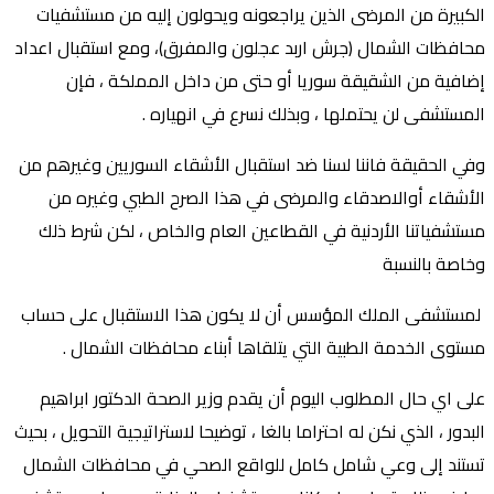
الكبيرة من المرضى الذين يراجعونه ويحولون إليه من مستشفيات
محافظات الشمال (جرش اربد عجلون والمفرق)، ومع استقبال اعداد
إضافية من الشقيقة سوريا أو حتى من داخل المملكة ، فإن
المستشفى لن يحتملها ، وبذلك نسرع في انهياره .
‏وفي الحقيقة فاننا لسنا ضد استقبال الأشقاء السوريين وغيرهم من
الأشقاء أوالاصدقاء والمرضى في هذا الصرح الطبي وغيره من
مستشفياتنا الأردنية في القطاعين العام والخاص ، لكن شرط ذلك
وخاصة بالنسبة
‏ لمستشفى الملك المؤسس أن لا يكون هذا الاستقبال على حساب
مستوى الخدمة الطبية التي يتلقاها أبناء محافظات الشمال .
‏على اي حال المطلوب اليوم أن يقدم وزير الصحة الدكتور ابراهيم
البدور ، الذي نكن له احتراما بالغا ، توضيحا لاستراتيجية التحويل ، بحيث
تستند إلى وعي شامل كامل للواقع الصحي في محافظات الشمال