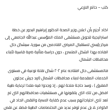
كتب – ‏حاتم الازرعي
‏اكاد أجزم بأن اعلان وزير الصحة الدكتور إبراهيم البدور عن خطة
استراتيجية لتحويل مستشفى الملك المؤسس عبدالله الجامعي إلى
مركز رئيسي لاستقبال المرضى القادمين من سوريا، سيشكل حال
انفاذه بهذا الشكل المتسرع ، دون دراسة متأنية ضربة قاسية لأبناء
محافظات الشمال.
‏فالمستشفى حال افتتاحه عام ٢٠٠٢ شكل نقلة نوعية في مستوى
الخدمات المقدمة لابناء محافظات الشمال (اربد جرش عجلون
المفرق ) ، وسد حاجة ملحة لهم ، إذ وجدوا فيه ملاذا لرعاية طبية
افضل من تلك التي يتلقونها في مستشفيات محافظاتهم التي لم
تعد تلبي احتياجاتهم بسبب عدم كفاية الاسرة والنقص الحاد في
الكوادر ،لا بل عدم توفر عديد من الاختصاصات الطبية فضلا عن نقص