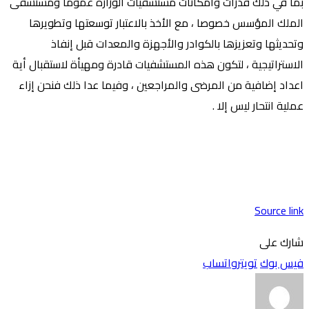
بما في ذلك قدرات وامكانات مستشفيات الوزارة عموما ومستشفى
الملك المؤسس خصوصا ، مع الأخذ بالاعتبار توسعتها وتطويرها
وتحديثها وتعزيزها بالكوادر والأجهزة والمعدات قبل إنفاذ
الاستراتيجية ، لتكون هذه المستشفيات قادرة ومهيأة لاستقبال أية
اعداد إضافية من المرضى والمراجعين ، وفيما عدا ذلك فنحن إزاء
عملية انتحار ليس إلا .
Source link
شارك على
فيس بوك
تويتر
واتساب