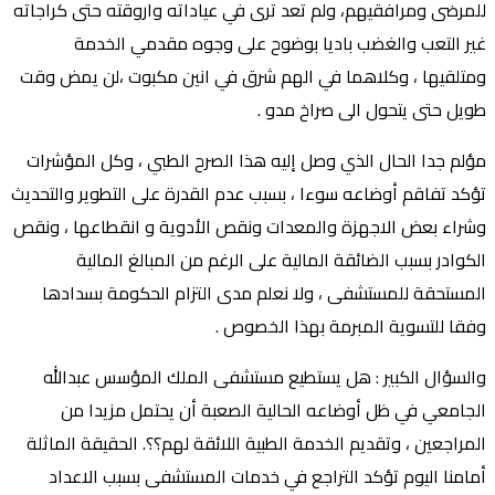
للمرضى ومرافقيهم، ولم تعد ترى في عياداته واروقته حتى كراجاته
غير التعب والغضب باديا بوضوح على وجوه مقدمي الخدمة
ومتلقيها ، وكلاهما في الهم شرق في انين مكبوت ،لن يمض وقت
طويل حتى يتحول الى صراخ مدو .
‏مؤلم جدا الحال الذي وصل إليه هذا الصرح الطبي ، وكل المؤشرات
تؤكد تفاقم أوضاعه سوءا ، بسبب عدم القدرة على التطوير والتحديث
وشراء بعض الاجهزة والمعدات ونقص الأدوية و انقطاعها ، ونقص
الكوادر بسبب الضائقة المالية على الرغم من المبالغ المالية
المستحقة للمستشفى ، ولا نعلم مدى التزام الحكومة بسدادها
وفقا للتسوية المبرمة بهذا الخصوص .
‏والسؤال الكبير : هل يستطيع مستشفى الملك المؤسس عبدالله
الجامعي في ظل أوضاعه الحالية الصعبة أن يحتمل مزيدا من
المراجعين ، وتقديم الخدمة الطبية اللائقة لهم؟؟. الحقيقة الماثلة
أمامنا اليوم تؤكد التراجع في خدمات المستشفى بسبب الاعداد