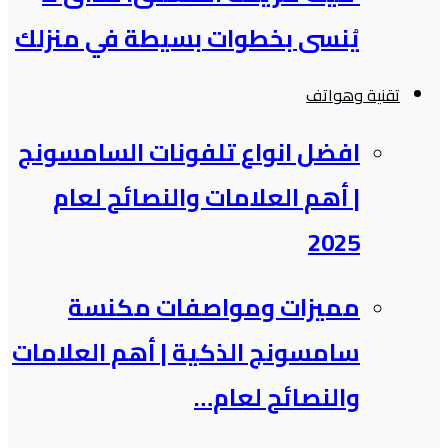
يُنسى بخطوات بسيطة في منزلك
تقنية وهواتف
افضل انواع تلفونات السامسونج​
| أهم العلامات والنصائح لعام
2025
مميزات ومواصفات مكنسة
سامسونج الذكية​ | أهم العلامات
والنصائح لعام…