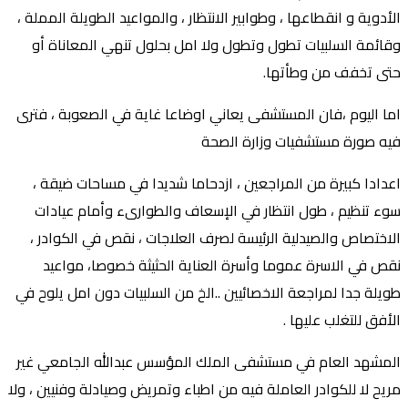
الأدوية و انقطاعها ، وطوابير الانتظار ، والمواعيد الطويلة المملة ،
وقائمة السلبيات تطول وتطول ولا امل بحلول تنهي المعاناة أو
حتى تخفف من وطأتها.
‏اما اليوم ،فان المستشفى يعاني اوضاعا غاية في الصعوبة ، فترى
فيه صورة مستشفيات وزارة الصحة
‏اعدادا كبيرة من المراجعين ، ازدحاما شديدا في مساحات ضيقة ،
سوء تنظيم ، طول انتظار في الإسعاف والطوارىء وأمام عيادات
الاختصاص والصيدلية الرئيسة لصرف العلاجات ، نقص في الكوادر ،
نقص في الاسرة عموما وأسرة العناية الحثيثة خصوصا، مواعيد
طويلة جدا لمراجعة الاخصائيين ..الخ من السلبيات دون امل يلوح في
الأفق للتغلب عليها .
‏المشهد العام في مستشفى الملك المؤسس عبدالله الجامعي غير
مريح لا للكوادر العاملة فيه من اطباء وتمريض وصيادلة وفنيين ، ولا